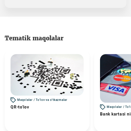
Tematik maqolalar
Maqolalar / To'lov va o'tkazmalar
QR-to'lov
Maqolalar / To'
Bank kartasi n