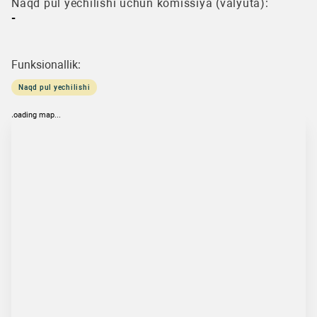
Naqd pul yechilishi uchun komissiya (valyuta):
-
Funksionallik:
Naqd pul yechilishi
loading map...