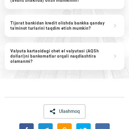
(avans shaklida) olish mumkinmi?
Tijorat bankidan kredit olishda bankka qanday
ta'minot turlarini taqdim etish mumkin?
Valyuta kartasidagi chet el valyutasi (AQSh
dollari)ni bankomatlar orqali naqdlashtira
olamanmi?
Ulashmoq