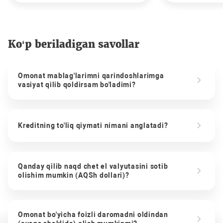
Ko‘p beriladigan savollar
Omonat mablag'larimni qarindoshlarimga
vasiyat qilib qoldirsam bo'ladimi?
Kreditning to'liq qiymati nimani anglatadi?
Qanday qilib naqd chet el valyutasini sotib
olishim mumkin (AQSh dollari)?
Omonat bo'yicha foizli daromadni oldindan