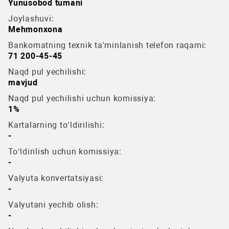
Yunusobod tumani
Joylashuvi:
Mehmonxona
Bankomatning texnik ta'minlanish telefon raqami:
71 200-45-45
Naqd pul yechilishi:
mavjud
Naqd pul yechilishi uchun komissiya:
1%
Kartalarning to‘ldirilishi:
-
To‘ldirilish uchun komissiya:
-
Valyuta konvertatsiyasi:
-
Valyutani yechib olish:
-