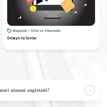
Maqolalar / To'lov va o'tkazmalar
Onlayn to’lovlar
ymati nimani anglatadi?