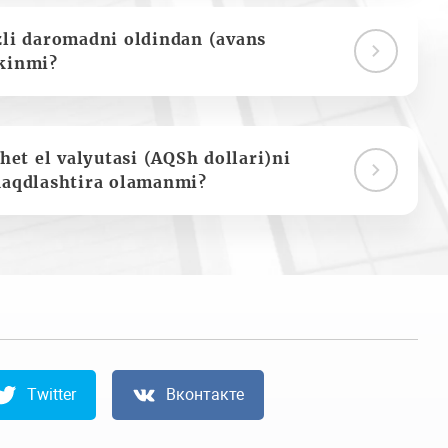
zli daromadni oldindan (avans
kinmi?
het el valyutasi (AQSh dollari)ni
naqdlashtira olamanmi?
Twitter
Вконтакте