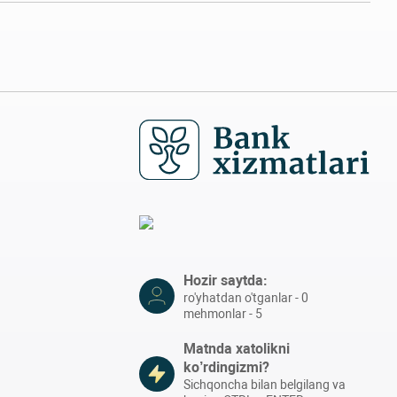
Hozir saytda:
ro'yhatdan o'tganlar - 0
mehmonlar - 5
Matnda xatolikni
ko’rdingizmi?
Sichqoncha bilan belgilang va