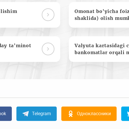
olishim
Omonat bo'yicha foi
shaklida) olish mum
day ta'minot
Valyuta kartasidagi c
bankomatlar orqali 
ook
Telegram
Одноклассники