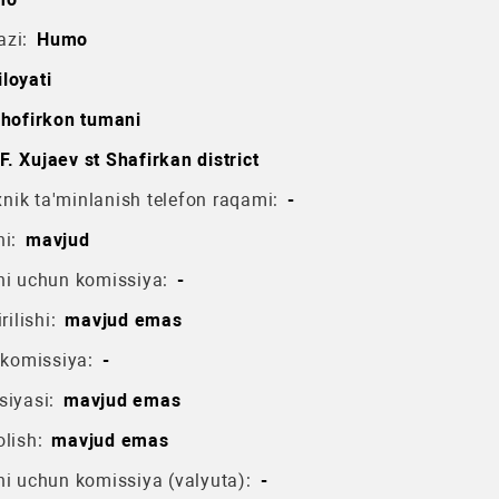
azi:
Humo
loyati
hofirkon tumani
F. Xujaev st Shafirkan district
ik ta'minlanish telefon raqami:
-
i:
mavjud
hi uchun komissiya:
-
rilishi:
mavjud emas
 komissiya:
-
siyasi:
mavjud emas
lish:
mavjud emas
hi uchun komissiya (valyuta):
-