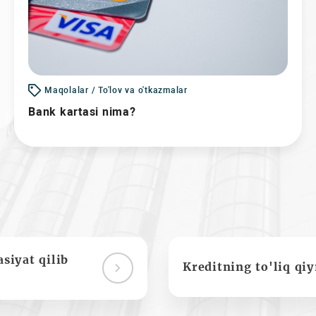
Maqolalar / To'lov va o'tkazmalar
Bank kartasi nima?
siyat qilib
Kreditning to'liq qi