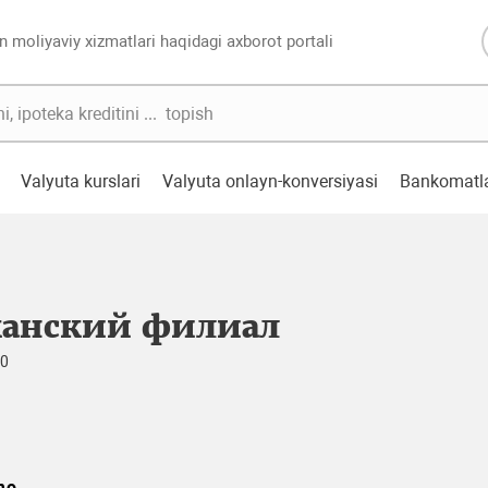
n moliyaviy xizmatlari haqidagi axborot portali
Valyuta kurslari
Valyuta onlayn-konversiyasi
Bankomatl
анский филиал
70
mo