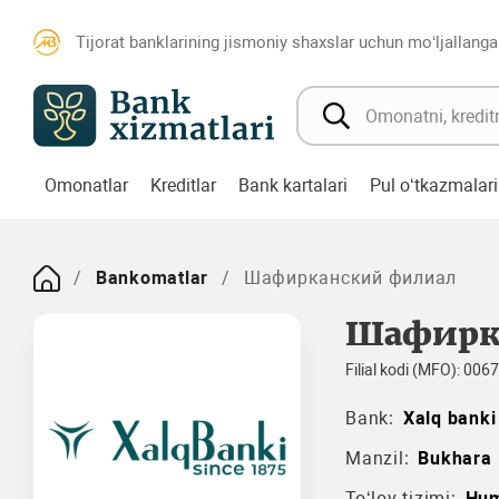
Tijorat banklarining jismoniy shaxslar uchun mo‘ljallanga
Omonatlar
Kreditlar
Bank kartalari
Pul o‘tkazmalari
Bankomatlar
Шафирканский филиал
Шафирк
Filial kodi (MFO): 006
Bank:
Xalq banki
Manzil:
Bukhara
To‘lov tizimi:
Hu