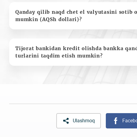
Qanday qilib naqd chet el valyutasini sotib 
mumkin (AQSh dollari)?
Tijorat bankidan kredit olishda bankka qan
turlarini taqdim etish mumkin?
Ulashmoq
Faceb