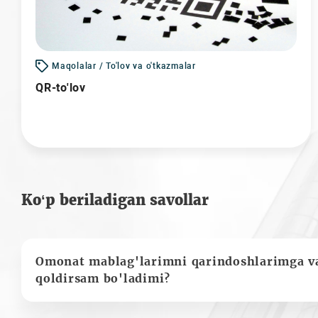
Maqolalar / To'lov va o'tkazmalar
QR-to'lov
Ko‘p beriladigan savollar
Omonat mablag'larimni qarindoshlarimga va
qoldirsam bo'ladimi?