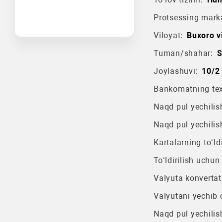
Protsessing mark
Viloyat:
Buxoro vi
Tuman/shahar:
S
Joylashuvi:
10/2 
Bankomatning texn
Naqd pul yechilish
Naqd pul yechilis
Kartalarning to‘ldi
To‘ldirilish uchun
Valyuta konvertat
Valyutani yechib o
Naqd pul yechilis