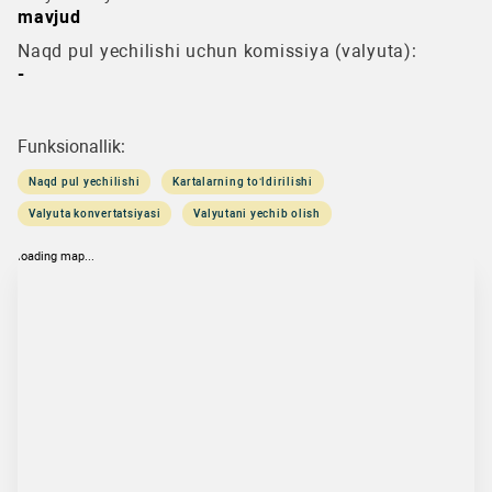
mavjud
Naqd pul yechilishi uchun komissiya (valyuta):
-
Funksionallik:
Naqd pul yechilishi
Kartalarning to‘ldirilishi
Valyuta konvertatsiyasi
Valyutani yechib olish
loading map...