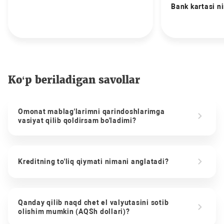
Bank kartasi n
Ko‘p beriladigan savollar
Omonat mablag'larimni qarindoshlarimga
vasiyat qilib qoldirsam bo'ladimi?
Kreditning to'liq qiymati nimani anglatadi?
Qanday qilib naqd chet el valyutasini sotib
olishim mumkin (AQSh dollari)?