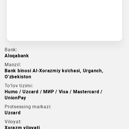
Bank:
Aloqabank
Manzil:
Bank binosi Al-Xorazmiy ko'chasi, Urganch,
O'zbekiston
To‘lov tizimi:
Humo / Uzcard / МИР / Visa / Mastercard /
UnionPay
Protsessing markazi:
Uzcard
Viloyat:
Xorazm viloyati