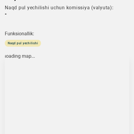
Naqd pul yechilishi uchun komissiya (valyuta):
-
Funksionallik:
Naqd pul yechilishi
loading map...