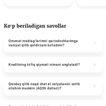
Ko‘p beriladigan savollar
Omonat mablag'larimni qarindoshlarimga
vasiyat qilib qoldirsam bo'ladimi?
Kreditning to'liq qiymati nimani anglatadi?
Qanday qilib naqd chet el valyutasini sotib
olishim mumkin (AQSh dollari)?