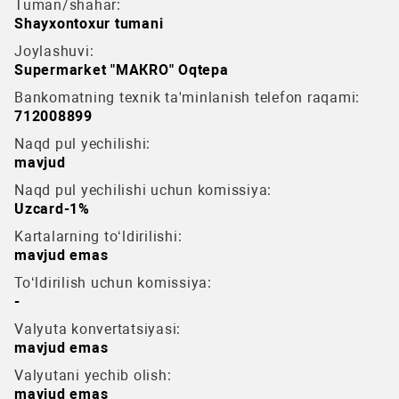
Tuman/shahar:
Shayxontoxur tumani
Joylashuvi:
Supermarket "МАКRО" Oqtepa
Bankomatning texnik ta'minlanish telefon raqami:
712008899
Naqd pul yechilishi:
mavjud
Naqd pul yechilishi uchun komissiya:
Uzcard-1%
Kartalarning to‘ldirilishi:
mavjud emas
To‘ldirilish uchun komissiya:
-
Valyuta konvertatsiyasi:
mavjud emas
Valyutani yechib olish:
mavjud emas