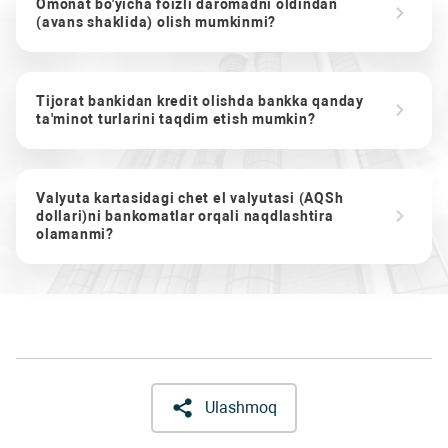
Omonat bo'yicha foizli daromadni oldindan
(avans shaklida) olish mumkinmi?
Tijorat bankidan kredit olishda bankka qanday
ta'minot turlarini taqdim etish mumkin?
Valyuta kartasidagi chet el valyutasi (AQSh
dollari)ni bankomatlar orqali naqdlashtira
olamanmi?
Ulashmoq