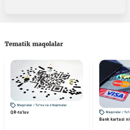
Tematik maqolalar
Maqolalar / To'lov va o'tkazmalar
QR-to'lov
Maqolalar / To'
Bank kartasi n