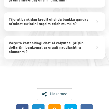
(avans shaklida) olish mumkinmi?
Tijorat bankidan kredit olishda bankka qanday
ta'minot turlarini taqdim etish mumkin?
Valyuta kartasidagi chet el valyutasi (AQSh
dollari)ni bankomatlar orqali naqdlashtira
olamanmi?
Ulashmoq