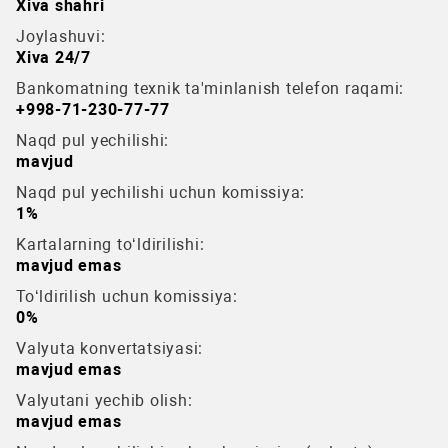
Xiva shahri
Joylashuvi:
Xiva 24/7
Bankomatning texnik ta'minlanish telefon raqami:
+998-71-230-77-77
Naqd pul yechilishi:
mavjud
Naqd pul yechilishi uchun komissiya:
1%
Kartalarning to‘ldirilishi:
mavjud emas
To‘ldirilish uchun komissiya:
0%
Valyuta konvertatsiyasi:
mavjud emas
Valyutani yechib olish:
mavjud emas