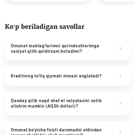
Ko‘p beriladigan savollar
Omonat mablag'larimni qarindoshlarimga
vasiyat qilib qoldirsam bo'ladimi?
Kreditning to'liq qiymati nimani anglatadi?
Qanday qilib naqd chet el valyutasini sotib
olishim mumkin (AQSh dollari)?
Omonat bo'yicha foizli daromadni oldindan