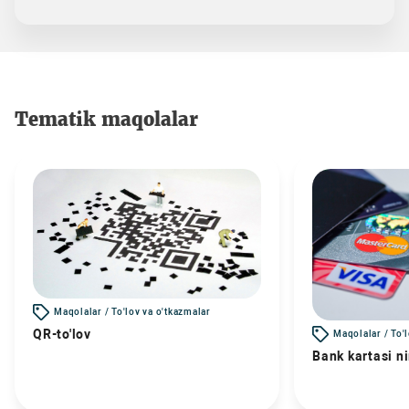
Tematik maqolalar
Maqolalar / To'lov va o'tkazmalar
QR-to'lov
Maqolalar / To'
Bank kartasi n