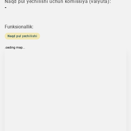
Naqd pul yechilishi uchun komissiya (valyuta):
-
Funksionallik:
Naqd pul yechilishi
loading map...