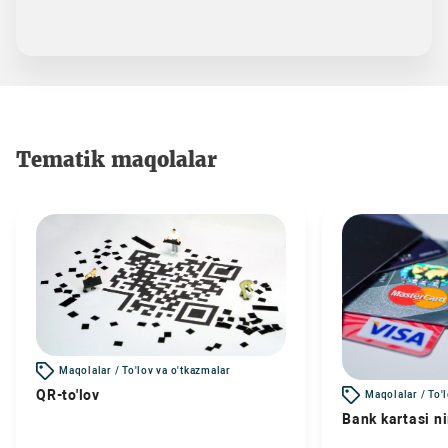
Tematik maqolalar
Maqolalar / To'lov va o'tkazmalar
QR-to'lov
Maqolalar / To'
Bank kartasi n