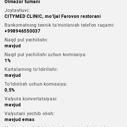
Olmazor tumani
Joylashuvi:
CITYMED CLINIC, mo‘ljal Farovon restorani
Bankomatning texnik ta'minlanish telefon raqami:
+998946550037
Naqd pul yechilishi:
mavjud
Naqd pul yechilishi uchun komissiya:
1%
Kartalarning to‘ldirilishi:
mavjud
To‘ldirilish uchun komissiya:
0,5%
Valyuta konvertatsiyasi:
mavjud
Valyutani yechib olish:
mavjud emas