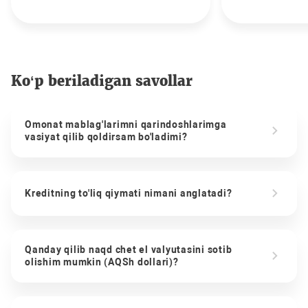
Ko‘p beriladigan savollar
Omonat mablag'larimni qarindoshlarimga
vasiyat qilib qoldirsam bo'ladimi?
Kreditning to'liq qiymati nimani anglatadi?
Qanday qilib naqd chet el valyutasini sotib
olishim mumkin (AQSh dollari)?