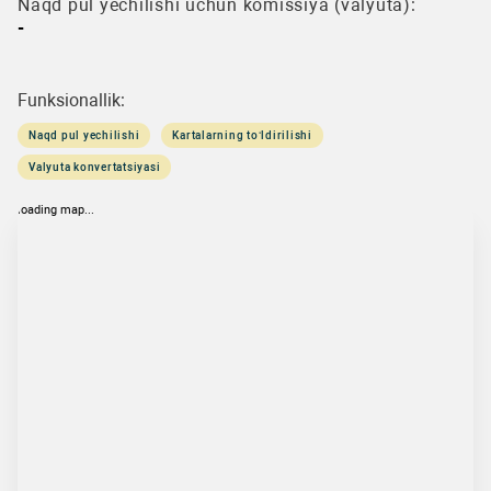
Naqd pul yechilishi uchun komissiya (valyuta):
-
Funksionallik:
Naqd pul yechilishi
Kartalarning to‘ldirilishi
Valyuta konvertatsiyasi
loading map...