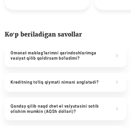
Ko‘p beriladigan savollar
Omonat mablag'larimni qarindoshlarimga
vasiyat qilib qoldirsam bo'ladimi?
Kreditning to'liq qiymati nimani anglatadi?
Qanday qilib naqd chet el valyutasini sotib
olishim mumkin (AQSh dollari)?