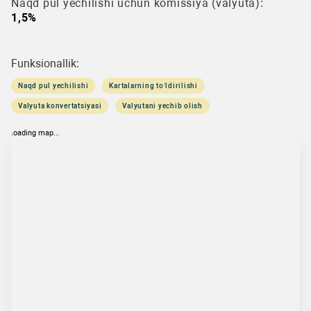
Naqd pul yechilishi uchun komissiya (valyuta):
1,5%
Funksionallik:
Naqd pul yechilishi
Kartalarning to‘ldirilishi
Valyuta konvertatsiyasi
Valyutani yechib olish
loading map...