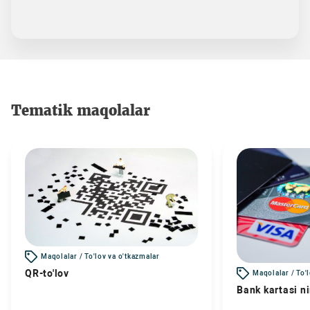
Tematik maqolalar
Maqolalar / To'lov va o'tkazmalar
QR-to'lov
Maqolalar / To'
Bank kartasi n