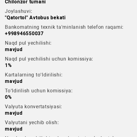
Chilonzor tumani
Joylashuvi:
"Qatortol" Avtobus bekati
Bankomatning texnik ta'minlanish telefon raqami:
+998946550037
Naqd pul yechilishi:
mavjud
Naqd pul yechilishi uchun komissiya:
1%
Kartalarning to‘ldirilishi:
mavjud
To‘ldirilish uchun komissiya:
0%
Valyuta konvertatsiyasi:
mavjud
Valyutani yechib olish:
mavjud