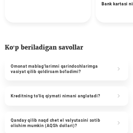
Bank kartasi n
Ko‘p beriladigan savollar
Omonat mablag'larimni qarindoshlarimga
vasiyat qilib qoldirsam bo'ladimi?
Kreditning to'liq qiymati nimani anglatadi?
Qanday qilib naqd chet el valyutasini sotib
olishim mumkin (AQSh dollari)?