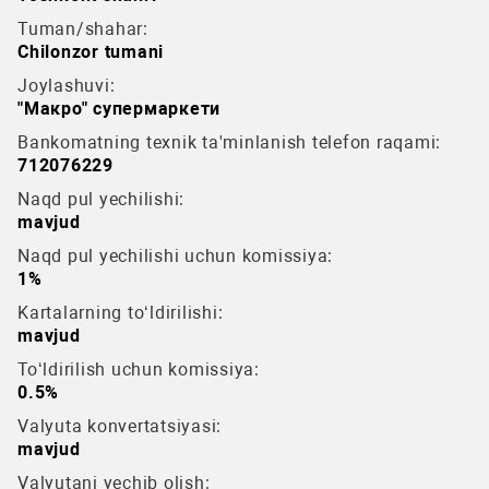
Tuman/shahar:
Chilonzor tumani
Joylashuvi:
"Макро" супермаркети
Bankomatning texnik ta'minlanish telefon raqami:
712076229
Naqd pul yechilishi:
mavjud
Naqd pul yechilishi uchun komissiya:
1%
Kartalarning to‘ldirilishi:
mavjud
To‘ldirilish uchun komissiya:
0.5%
Valyuta konvertatsiyasi:
mavjud
Valyutani yechib olish: