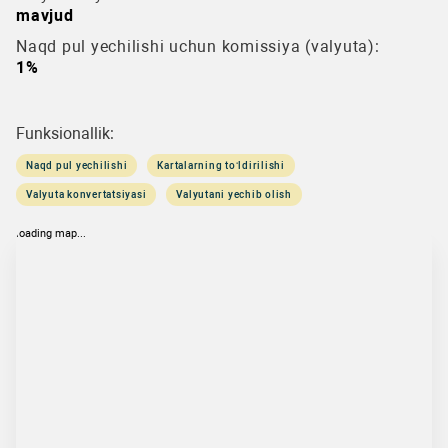
mavjud
Naqd pul yechilishi uchun komissiya (valyuta):
1%
Funksionallik:
Naqd pul yechilishi
Kartalarning to‘ldirilishi
Valyuta konvertatsiyasi
Valyutani yechib olish
loading map...