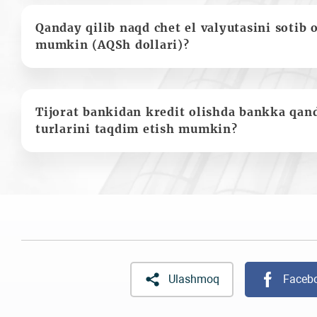
Qanday qilib naqd chet el valyutasini sotib 
mumkin (AQSh dollari)?
Tijorat bankidan kredit olishda bankka qan
turlarini taqdim etish mumkin?
Ulashmoq
Faceb