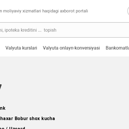
n moliyaviy xizmatlari haqidagi axborot portali
Valyuta kurslari
Valyuta onlayn-konversiyasi
Bankomatl
7
ank
shaxar Bobur shox kucha
o / Uzcard