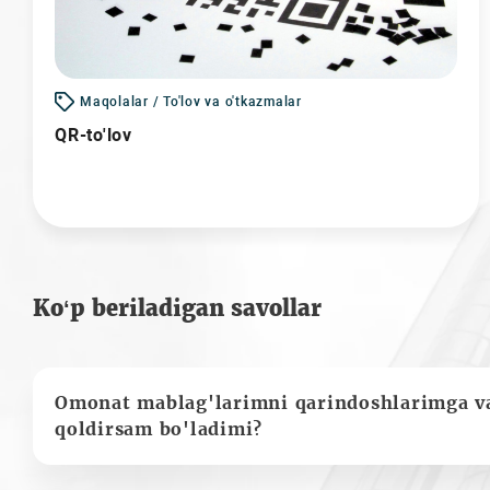
Maqolalar / To'lov va o'tkazmalar
QR-to'lov
Ko‘p beriladigan savollar
Omonat mablag'larimni qarindoshlarimga va
qoldirsam bo'ladimi?