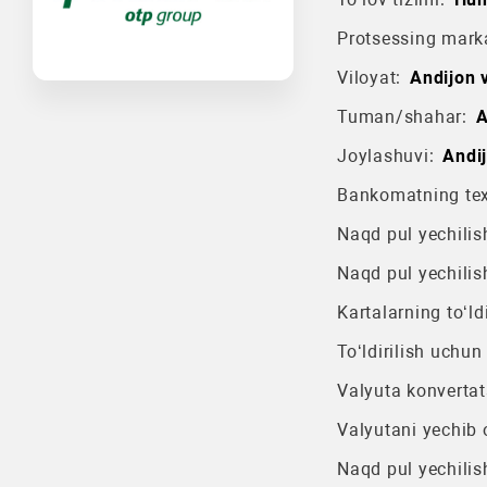
Protsessing mark
Viloyat:
Andijon v
Tuman/shahar:
A
Joylashuvi:
Аndij
Bankomatning texn
Naqd pul yechilish
Naqd pul yechilis
Kartalarning to‘ldi
To‘ldirilish uchun
Valyuta konvertat
Valyutani yechib o
Naqd pul yechilis