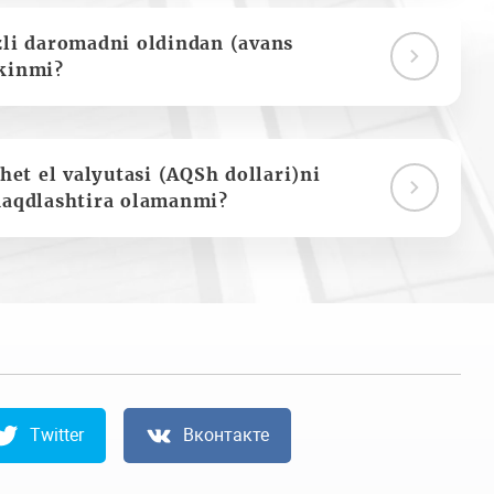
zli daromadni oldindan (avans
kinmi?
het el valyutasi (AQSh dollari)ni
naqdlashtira olamanmi?
Twitter
Вконтакте