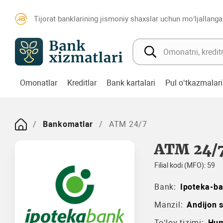
Tijorat banklarining jismoniy shaxslar uchun mo‘ljallanga
Omonatlar
Kreditlar
Bank kartalari
Pul o‘tkazmalari
Bankomatlar
ATM 24/7
ATM 24/
Filial kodi (MFO): 59
Bank:
Ipoteka-b
Manzil:
Аndijon 
To‘lov tizimi:
Hum