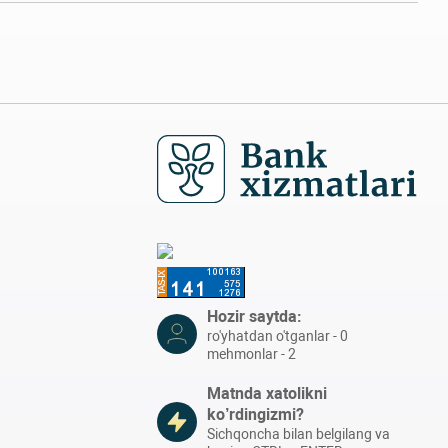
Hozir saytda:
ro'yhatdan o'tganlar - 0
mehmonlar - 2
Matnda xatolikni
ko’rdingizmi?
Sichqoncha bilan belgilang va