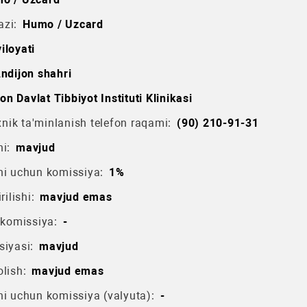
azi:
Humo / Uzcard
iloyati
ndijon shahri
on Davlat Tibbiyot Instituti Klinikasi
ik ta'minlanish telefon raqami:
(90) 210-91-31
i:
mavjud
hi uchun komissiya:
1%
rilishi:
mavjud emas
 komissiya:
-
siyasi:
mavjud
lish:
mavjud emas
hi uchun komissiya (valyuta):
-