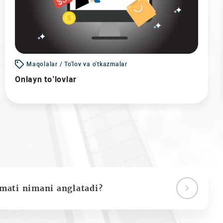
Maqolalar / To'lov va o'tkazmalar
Onlayn to’lovlar
ymati nimani anglatadi?