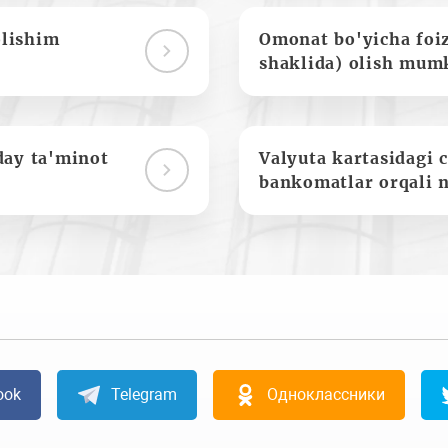
olishim
Omonat bo'yicha foi
shaklida) olish mum
day ta'minot
Valyuta kartasidagi c
bankomatlar orqali 
ook
Telegram
Одноклассники