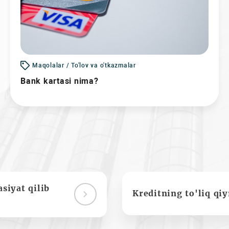
Maqolalar / To'lov va o'tkazmalar
Bank kartasi nima?
siyat qilib
Kreditning to'liq qi