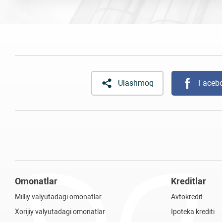
Ulashmoq
Faceb
Omonatlar
Kreditlar
Milliy valyutadagi omonatlar
Avtokredit
Xorijiy valyutadagi omonatlar
Ipoteka krediti