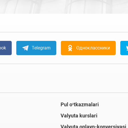
ook
Telegram
Одноклассники
Pul o‘tkazmalari
Valyuta kurslari
Valyuta onlayn-konversiyasi