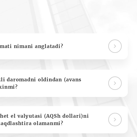
ymati nimani anglatadi?
zli daromadni oldindan (avans
kinmi?
het el valyutasi (AQSh dollari)ni
naqdlashtira olamanmi?