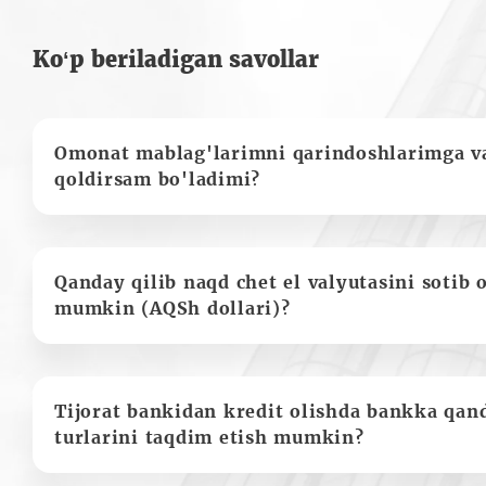
Ko‘p beriladigan savollar
Omonat mablag'larimni qarindoshlarimga va
qoldirsam bo'ladimi?
Qanday qilib naqd chet el valyutasini sotib 
mumkin (AQSh dollari)?
Tijorat bankidan kredit olishda bankka qan
turlarini taqdim etish mumkin?