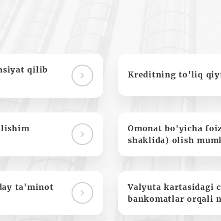
siyat qilib
Kreditning to'liq qi
olishim
Omonat bo'yicha foi
shaklida) olish mum
day ta'minot
Valyuta kartasidagi c
bankomatlar orqali 