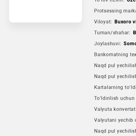
Protsessing mark
Viloyat:
Buxoro vi
Tuman/shahar:
B
Joylashuvi:
Somo
Bankomatning texn
Naqd pul yechilish
Naqd pul yechilis
Kartalarning to‘ldi
To‘ldirilish uchun
Valyuta konvertat
Valyutani yechib o
Naqd pul yechilis