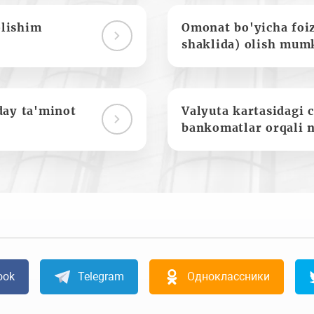
olishim
Omonat bo'yicha foi
shaklida) olish mum
day ta'minot
Valyuta kartasidagi c
bankomatlar orqali 
ook
Telegram
Одноклассники