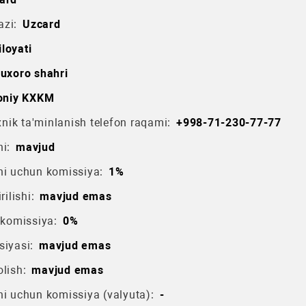
azi:
Uzcard
loyati
uxoro shahri
niy KXKM
ik ta'minlanish telefon raqami:
+998-71-230-77-77
i:
mavjud
hi uchun komissiya:
1%
rilishi:
mavjud emas
 komissiya:
0%
siyasi:
mavjud emas
lish:
mavjud emas
hi uchun komissiya (valyuta):
-