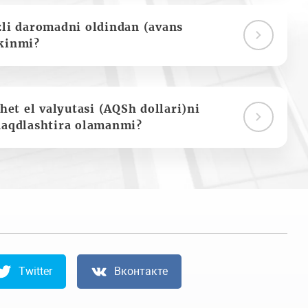
zli daromadni oldindan (avans
kinmi?
het el valyutasi (AQSh dollari)ni
naqdlashtira olamanmi?
Twitter
Вконтакте