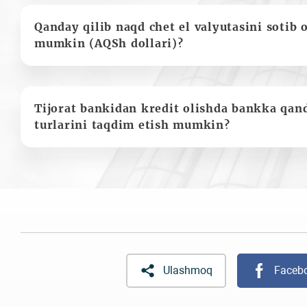
Qanday qilib naqd chet el valyutasini sotib 
mumkin (AQSh dollari)?
Tijorat bankidan kredit olishda bankka qan
turlarini taqdim etish mumkin?
Ulashmoq
Faceb