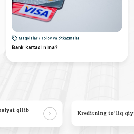
Maqolalar / To'lov va o'tkazmalar
Bank kartasi nima?
siyat qilib
Kreditning to'liq qi