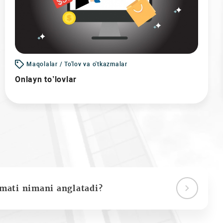
Maqolalar / To'lov va o'tkazmalar
Onlayn to’lovlar
ymati nimani anglatadi?