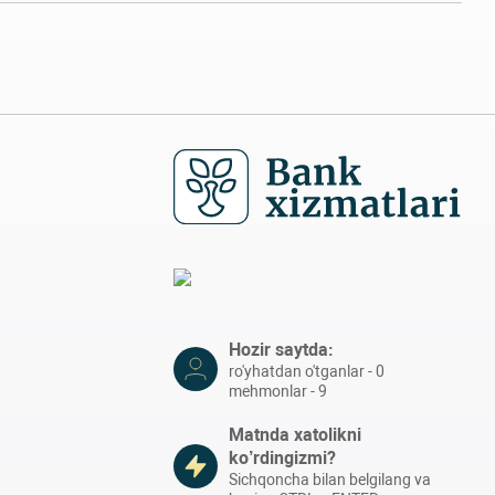
Hozir saytda:
ro'yhatdan o'tganlar - 0
mehmonlar - 9
Matnda xatolikni
ko’rdingizmi?
Sichqoncha bilan belgilang va