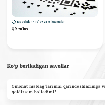
Maqolalar / To'lov va o'tkazmalar
QR-to'lov
Ko‘p beriladigan savollar
Omonat mablag'larimni qarindoshlarimga va
qoldirsam bo'ladimi?