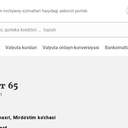
n moliyaviy xizmatlari haqidagi axborot portali
Valyuta kurslari
Valyuta onlayn-konversiyasi
Bankomatl
т 65
01
axri, Mirdo'stim ko'chasi
ard