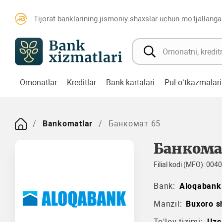
Tijorat banklarining jismoniy shaxslar uchun mo‘ljallanga
Omonatlar
Kreditlar
Bank kartalari
Pul o‘tkazmalari
Bankomatlar
Банкомат 65
Банкома
Filial kodi (MFO): 004
Bank:
Aloqabank
Manzil:
Buxoro sh
To‘lov tizimi:
Uzc