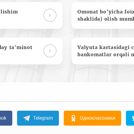
olishim
Omonat bo'yicha foi
shaklida) olish mum
day ta'minot
Valyuta kartasidagi c
bankomatlar orqali 
ook
Telegram
Одноклассники