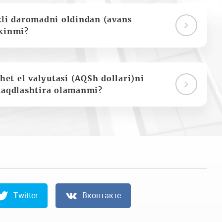
zli daromadni oldindan (avans
kinmi?
het el valyutasi (AQSh dollari)ni
naqdlashtira olamanmi?
Twitter
Вконтакте