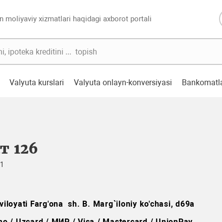
n moliyaviy xizmatlari haqidagi axborot portali
Valyuta kurslari
Valyuta onlayn-konversiyasi
Bankomatl
т 126
01
viloyati Farg'ona sh. B. Marg`iloniy ko'chasi, d69a
o / Uzcard / МИР / Visa / Mastercard / UnionPay