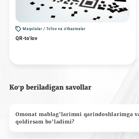
Maqolalar / To'lov va o'tkazmalar
QR-to'lov
Ko‘p beriladigan savollar
Omonat mablag'larimni qarindoshlarimga va
qoldirsam bo'ladimi?