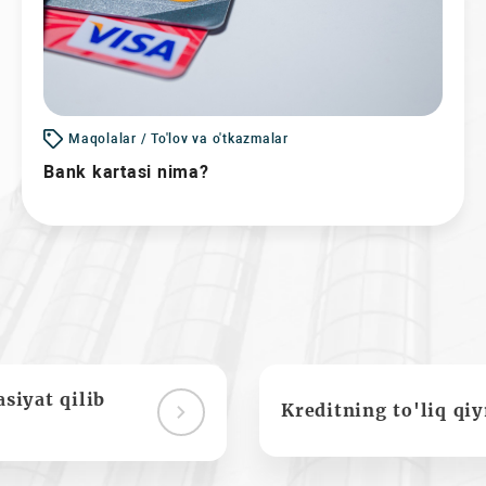
Maqolalar / To'lov va o'tkazmalar
Bank kartasi nima?
siyat qilib
Kreditning to'liq qi