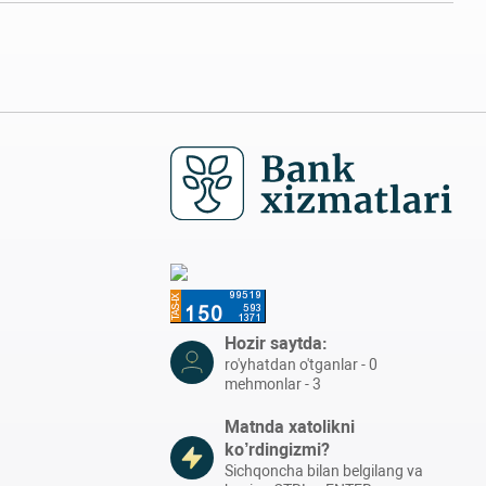
Hozir saytda:
ro'yhatdan o'tganlar - 0
mehmonlar - 3
Matnda xatolikni
ko’rdingizmi?
Sichqoncha bilan belgilang va