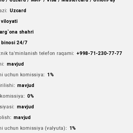
azi:
Uzcard
viloyati
arg`ona shahri
 binosi 24/7
ik ta'minlanish telefon raqami:
+998-71-230-77-77
i:
mavjud
hi uchun komissiya:
1%
rilishi:
mavjud
 komissiya:
0%
siyasi:
mavjud
lish:
mavjud
hi uchun komissiya (valyuta):
1%