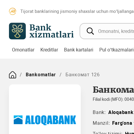
Tijorat banklarining jismoniy shaxslar uchun mo‘ljallanga
Omonatlar
Kreditlar
Bank kartalari
Pul o‘tkazmalari
Bankomatlar
Банкомат 126
Банкома
Filial kodi (MFO): 004
Bank:
Aloqabank
Manzil:
Farg'ona 
To‘lov tizimi:
Hum