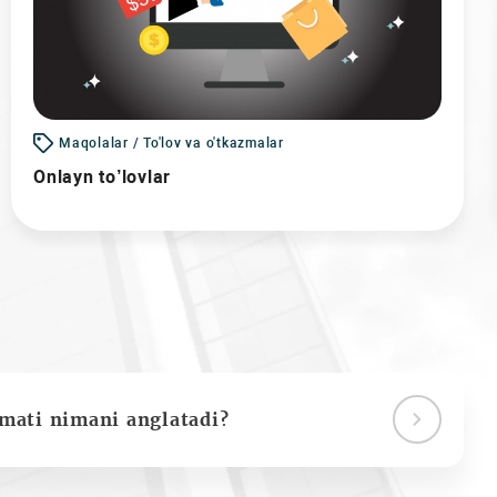
Maqolalar / To'lov va o'tkazmalar
Onlayn to’lovlar
ymati nimani anglatadi?