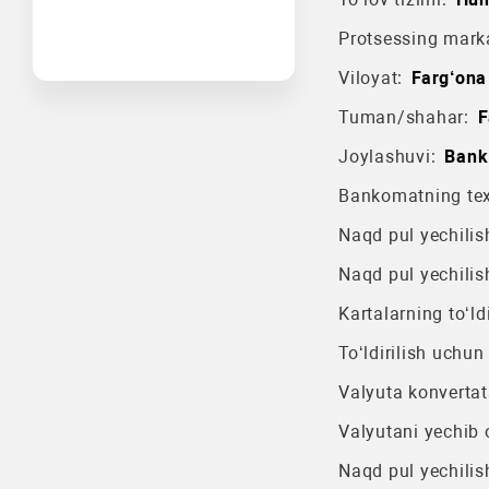
Protsessing mark
Viloyat:
Farg‘ona 
Tuman/shahar:
F
Joylashuvi:
Bank
Bankomatning texn
Naqd pul yechilish
Naqd pul yechilis
Kartalarning to‘ldi
To‘ldirilish uchun
Valyuta konvertat
Valyutani yechib o
Naqd pul yechilis