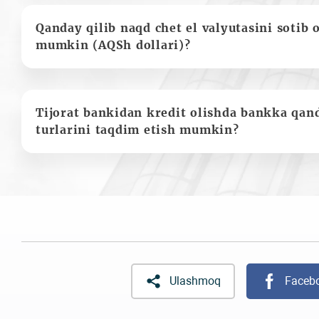
Qanday qilib naqd chet el valyutasini sotib 
mumkin (AQSh dollari)?
Tijorat bankidan kredit olishda bankka qan
turlarini taqdim etish mumkin?
Ulashmoq
Faceb