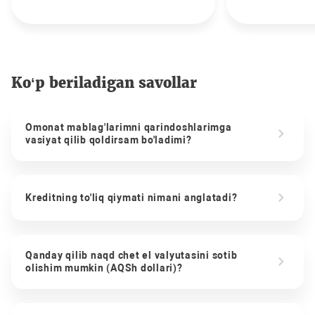
Ko‘p beriladigan savollar
Omonat mablag'larimni qarindoshlarimga
vasiyat qilib qoldirsam bo'ladimi?
Kreditning to'liq qiymati nimani anglatadi?
Qanday qilib naqd chet el valyutasini sotib
olishim mumkin (AQSh dollari)?