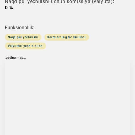
Naqd pul yechilishi uchun komissiya (valyuta):
0 %
Funksionallik:
Naqd pul yechilishi
Kartalarning to‘ldirilishi
Valyutani yechib olish
loading map...