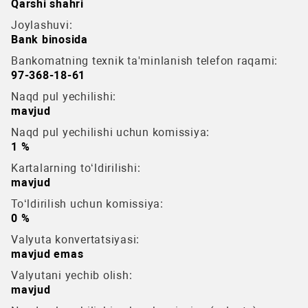
Qarshi shahri
Joylashuvi:
Bank binosida
Bankomatning texnik ta'minlanish telefon raqami:
97-368-18-61
Naqd pul yechilishi:
mavjud
Naqd pul yechilishi uchun komissiya:
1 %
Kartalarning to‘ldirilishi:
mavjud
To‘ldirilish uchun komissiya:
0 %
Valyuta konvertatsiyasi:
mavjud emas
Valyutani yechib olish:
mavjud