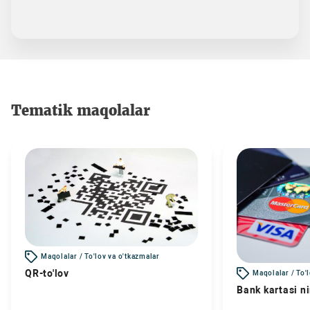
Tematik maqolalar
Maqolalar / To'lov va o'tkazmalar
QR-to'lov
Maqolalar / To'
Bank kartasi n