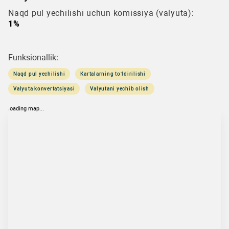
Naqd pul yechilishi uchun komissiya (valyuta):
1%
Funksionallik:
Naqd pul yechilishi
Kartalarning to‘ldirilishi
Valyuta konvertatsiyasi
Valyutani yechib olish
loading map...