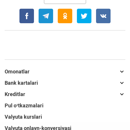
Omonatlar
Bank kartalari
Kreditlar
Pul o‘tkazmalari
Valyuta kurslari
Valyuta onlayn-konversiyasi