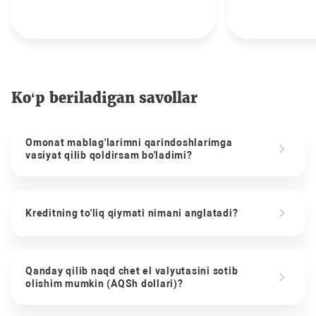
Ko‘p beriladigan savollar
Omonat mablag'larimni qarindoshlarimga
vasiyat qilib qoldirsam bo'ladimi?
Kreditning to'liq qiymati nimani anglatadi?
Qanday qilib naqd chet el valyutasini sotib
olishim mumkin (AQSh dollari)?