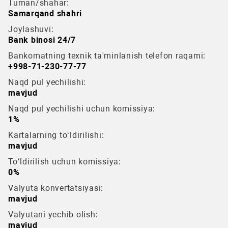
Tuman/shahar:
Samarqand shahri
Joylashuvi:
Bank binosi 24/7
Bankomatning texnik ta'minlanish telefon raqami:
+998-71-230-77-77
Naqd pul yechilishi:
mavjud
Naqd pul yechilishi uchun komissiya:
1%
Kartalarning to‘ldirilishi:
mavjud
To‘ldirilish uchun komissiya:
0%
Valyuta konvertatsiyasi:
mavjud
Valyutani yechib olish:
mavjud