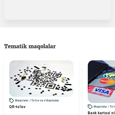
Tematik maqolalar
Maqolalar / To'lov va o'tkazmalar
QR-to'lov
Maqolalar / To'
Bank kartasi n