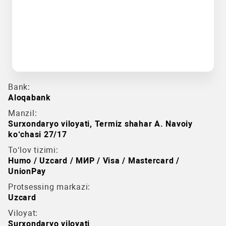
Bank:
Aloqabank
Manzil:
Surxondaryo viloyati, Termiz shahar A. Navoiy
ko‘chasi 27/17
To‘lov tizimi:
Humo / Uzcard / МИР / Visa / Mastercard /
UnionPay
Protsessing markazi:
Uzcard
Viloyat:
Surxondaryo viloyati