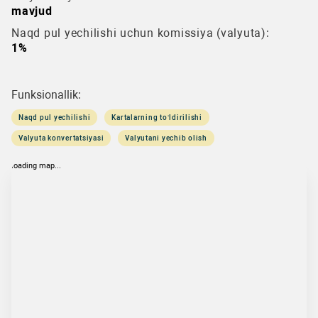
mavjud
Naqd pul yechilishi uchun komissiya (valyuta):
1%
Funksionallik:
Naqd pul yechilishi
Kartalarning to‘ldirilishi
Valyuta konvertatsiyasi
Valyutani yechib olish
loading map...