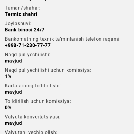
Tuman/shahar:
Termiz shahri
Joylashuvi:
Bank binosi 24/7
Bankomatning texnik ta'minlanish telefon raqami:
+998-71-230-77-77
Naqd pul yechilishi:
mavjud
Naqd pul yechilishi uchun komissiya:
1%
Kartalarning to‘ldirilishi:
mavjud
To‘ldirilish uchun komissiya:
0%
Valyuta konvertatsiyasi:
mavjud
Valyutani yechib olish: