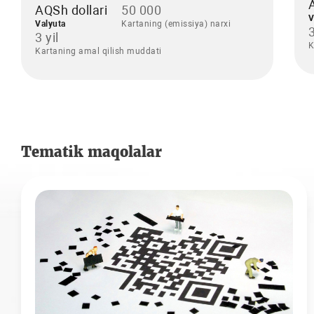
AQSh dollari
50 000
V
Valyuta
Kartaning (emissiya) narxi
3
3 yil
K
Kartaning amal qilish muddati
Tematik maqolalar