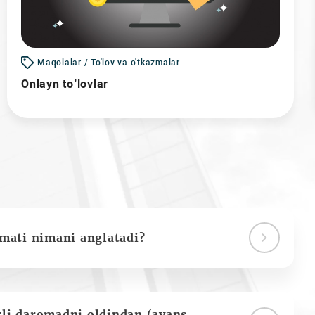
Maqolalar / To'lov va o'tkazmalar
Onlayn to’lovlar
ymati nimani anglatadi?
zli daromadni oldindan (avans