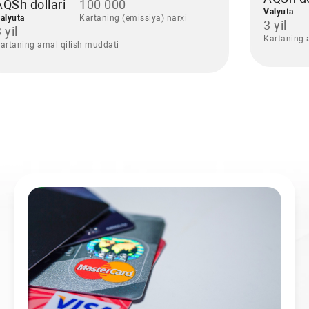
AQSh dollari
100 000
Valyuta
alyuta
Kartaning (emissiya) narxi
3 yil
 yil
Kartaning 
artaning amal qilish muddati