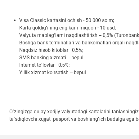
Visa Classic kartasini ochish - 50 000 so‘m;
Karta qoldig‘ining eng kam miqdori - 10 usd;
Valyuta mablag‘larni naqdlashtirish – 0,5% (Turonbank 
Boshqa bank terminallari va bankomatlari orqali naqdla
Naqdsiz hisob-kitoblar - 0,5%;
SMS banking xizmati – bepul
Internet to‘lovlar - 0,5%;
Yillik xizmat ko‘rsatish – bepul
Oʼzingizga qulay xorijiy valyutadagi kartalarini tanlashi
taʼsdiqlovchi xujjat- pasport va boshlangʼich badalga ega bo