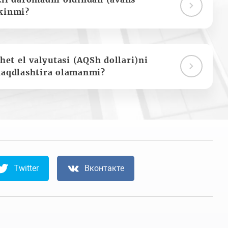
kinmi?
het el valyutasi (AQSh dollari)ni
naqdlashtira olamanmi?
Twitter
Вконтакте