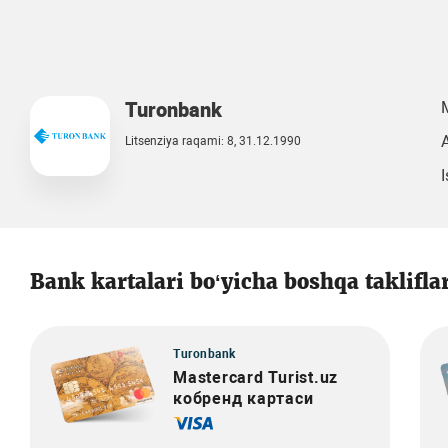
Turonbank
A
Litsenziya raqami: 8, 31.12.1990
I
Bank kartalari bo‘yicha boshqa taklifla
Turonbank
Mastercard Turist.uz
кобренд картаси