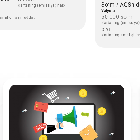
So‘m / AQSh do
Kartaning (emissiya) narxi
Valyuta
50 000 so'm
amal qilish muddati
Kartaning (emissiya)
5 yil
Kartaning amal qili