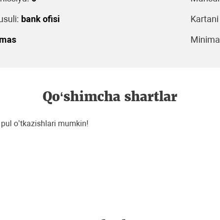
suli:
bank ofisi
Kartani
emas
Minimal
Qo‘shimcha shartlar
pul oʼtkazishlari mumkin!