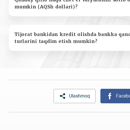
mumkin (AQSh dollari)?
Tijorat bankidan kredit olishda bankka qan
turlarini taqdim etish mumkin?
Ulashmoq
Faceb