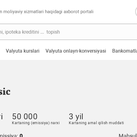
n moliyaviy xizmatlari haqidagi axborot portali
Valyuta kurslari
Valyuta onlayn-konversiyasi
Bankomatl
sic
i
50 000
3 yil
Kartaning (emissiya) narxi
Kartaning amal qilish muddati
issiya:
0
Mahsulo