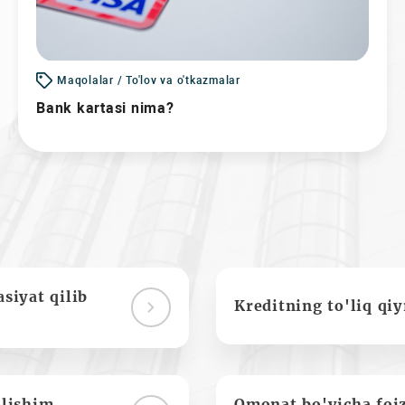
Maqolalar / To'lov va o'tkazmalar
Bank kartasi nima?
siyat qilib
Kreditning to'liq qi
olishim
Omonat bo'yicha foi