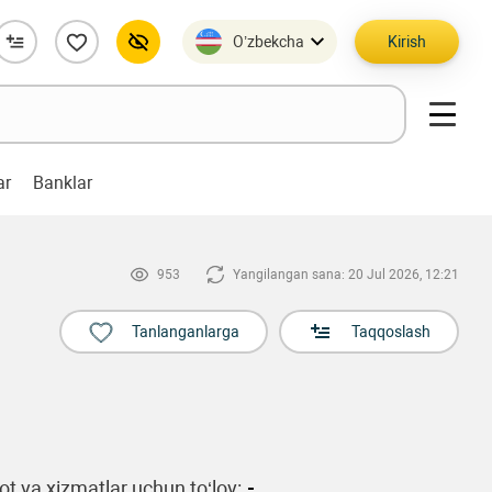
O’zbekcha
Kirish
ar
Banklar
953
Yangilangan sana: 20 Jul 2026, 12:21
Tanlanganlarga
Taqqoslash
t va xizmatlar uchun to‘lov:
-