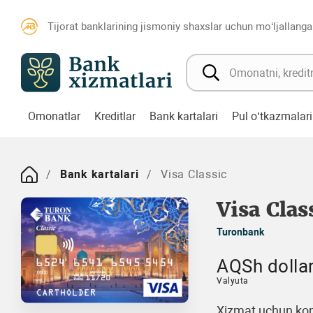
Tijorat banklarining jismoniy shaxslar uchun mo‘ljallanga
Omonatlar
Kreditlar
Bank kartalari
Pul o‘tkazmalari
Bank kartalari
Visa Classic
Visa Clas
Turonbank
AQSh dollar
Valyuta
Xizmat uchun kom