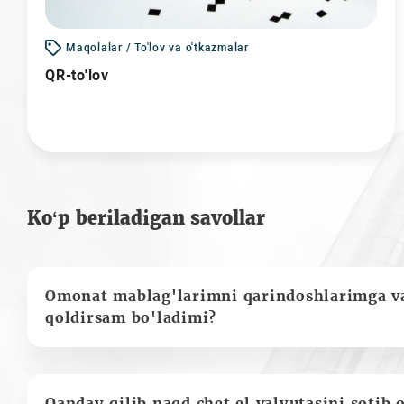
Maqolalar / To'lov va o'tkazmalar
QR-to'lov
Ko‘p beriladigan savollar
Omonat mablag'larimni qarindoshlarimga va
qoldirsam bo'ladimi?
Qanday qilib naqd chet el valyutasini sotib 