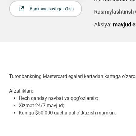
Bankning saytiga o‘tish
Rasmiylashtirish u
Aksiya:
mavjud 
Turonbankning Mastercard egalari kartadan kartaga oʼzaro 
Аfzalliklari:
Hech qanday navbat va qogʼozlarsiz;
Xizmat 24/7 mavjud;
Kuniga $50 000 gacha pul oʼtkazish mumkin.