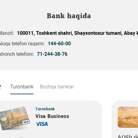
Bank haqida
Manzil:
100011, Toshkent shahri, Shayxontoxur tumani, Abay k
loqa telefon raqami:
144-60-00
shonch telefoni:
71-244-38-76
r
Turonbank
Boshqa banklar
Turonbank
Visa Business
AQSh do