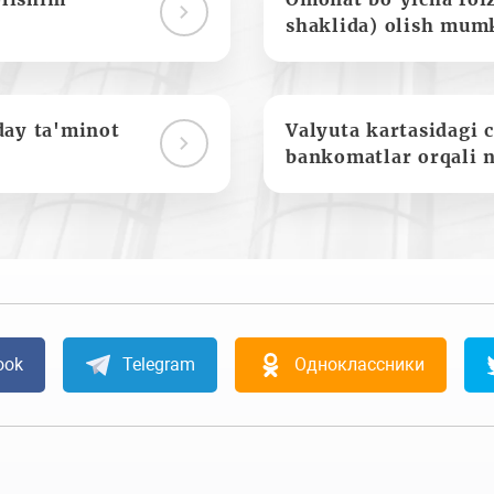
shaklida) olish mum
day ta'minot
Valyuta kartasidagi c
bankomatlar orqali 
ook
Telegram
Одноклассники