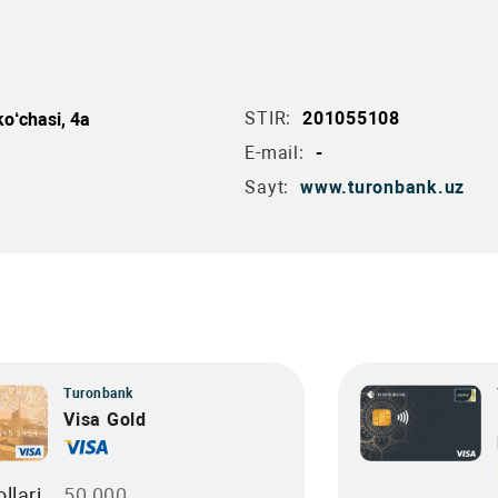
STIR:
201055108
o‘chasi, 4a
E-mail:
-
Sayt:
www.turonbank.uz
Turonbank
Visa Gold
llari
50 000