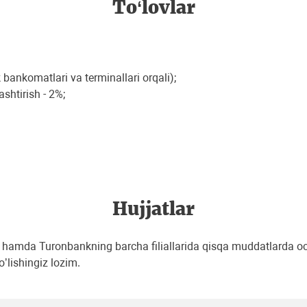
To‘lovlar
bankomatlari va terminallari orqali);
shtirish - 2%;
Hujjatlar
ngiz hamda Turonbankning barcha filiallarida qisqa muddatlarda
ʼlishingiz lozim.