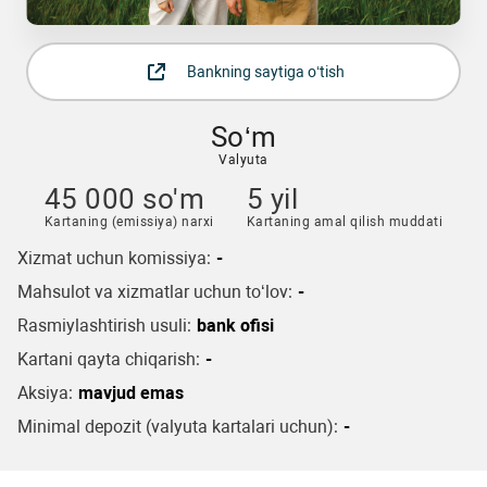
Bankning saytiga o‘tish
So‘m
Valyuta
45 000 so'm
5 yil
Kartaning (emissiya) narxi
Kartaning amal qilish muddati
Xizmat uchun komissiya:
-
Mahsulot va xizmatlar uchun to‘lov:
-
Rasmiylashtirish usuli:
bank ofisi
Kartani qayta chiqarish:
-
Aksiya:
mavjud emas
Minimal depozit (valyuta kartalari uchun):
-