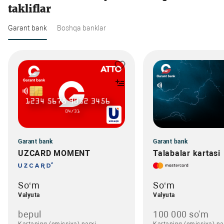
takliflar
Garant bank
Boshqa banklar
Garant bank
Garant bank
UZCARD MOMENT
Talabalar kartasi
So‘m
So‘m
Valyuta
Valyuta
bepul
100 000 so'm
Kartaning (emissiya) narxi
Kartaning (emissiya) na