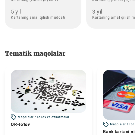
5 yil
3 yil
Kartaning amal qilish muddati
Kartaning amal qilish 
Tematik maqolalar
Maqolalar / To'lov va o'tkazmalar
QR-to'lov
Maqolalar / To'
Bank kartasi n