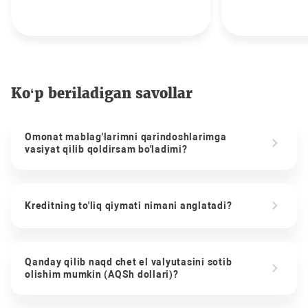
Ko‘p beriladigan savollar
Omonat mablag'larimni qarindoshlarimga
vasiyat qilib qoldirsam bo'ladimi?
Kreditning to'liq qiymati nimani anglatadi?
Qanday qilib naqd chet el valyutasini sotib
olishim mumkin (AQSh dollari)?