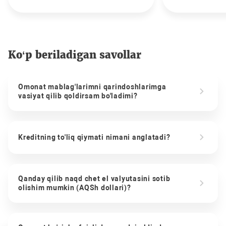
Ko‘p beriladigan savollar
Omonat mablag'larimni qarindoshlarimga
vasiyat qilib qoldirsam bo'ladimi?
Kreditning to'liq qiymati nimani anglatadi?
Qanday qilib naqd chet el valyutasini sotib
olishim mumkin (AQSh dollari)?