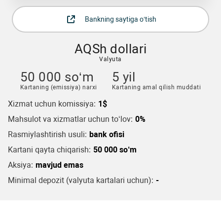
Bankning saytiga o‘tish
AQSh dollari
Valyuta
50 000 so‘m
5 yil
Kartaning (emissiya) narxi
Kartaning amal qilish muddati
Xizmat uchun komissiya:
1$
Mahsulot va xizmatlar uchun to‘lov:
0%
Rasmiylashtirish usuli:
bank ofisi
Kartani qayta chiqarish:
50 000 so‘m
Aksiya:
mavjud emas
Minimal depozit (valyuta kartalari uchun):
-