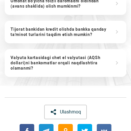
Omonat bo'yicha foizli daromadni oldindan
(avans shaklida) olish mumkinmi?
Tijorat bankidan kredit olishda bankka qanday
ta'minot turlarini taqdim etish mumkin?
Valyuta kartasidagi chet el valyutasi (AQSh
dollari)ni bankomatlar orqali naqdlashtira
olamanmi?
Ulashmoq