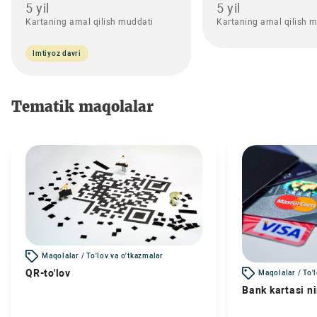
5 yil
5 yil
Kartaning amal qilish muddati
Kartaning amal qilish 
Imtiyoz davri
Tematik maqolalar
Maqolalar / To'lov va o'tkazmalar
QR-to'lov
Maqolalar / To'
Bank kartasi n