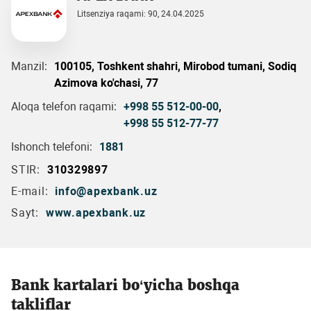
Litsenziya raqami: 90, 24.04.2025
Manzil:
100105, Toshkent shahri, Mirobod tumani, Sodiq
Azimova ko'chasi, 77
Aloqa telefon raqami:
+998 55 512-00-00
,
+998 55 512-77-77
Ishonch telefoni:
1881
STIR:
310329897
E-mail:
info@apexbank.uz
Sayt:
www.apexbank.uz
Bank kartalari bo‘yicha boshqa
takliflar