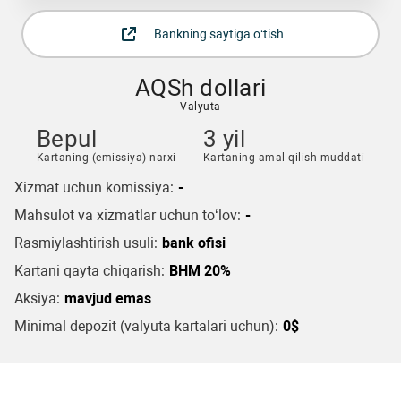
Bankning saytiga o‘tish
AQSh dollari
Valyuta
Bepul
3 yil
Kartaning (emissiya) narxi
Kartaning amal qilish muddati
Xizmat uchun komissiya:
-
Mahsulot va xizmatlar uchun to‘lov:
-
Rasmiylashtirish usuli:
bank ofisi
Kartani qayta chiqarish:
BHM 20%
Aksiya:
mavjud emas
Minimal depozit (valyuta kartalari uchun):
0$