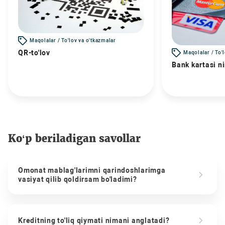
Maqolalar / To'lov va o'tkazmalar
QR-to'lov
Maqolalar / To'
Bank kartasi n
Ko‘p beriladigan savollar
Omonat mablag'larimni qarindoshlarimga
vasiyat qilib qoldirsam bo'ladimi?
Kreditning to'liq qiymati nimani anglatadi?