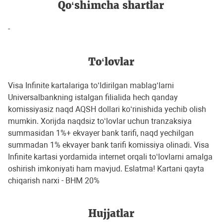
Qo‘shimcha shartlar
-
To‘lovlar
Visa Infinite kartalariga toʻldirilgan mablagʻlarni
Universalbankning istalgan filialida hech qanday
komissiyasiz naqd AQSH dollari koʻrinishida yechib olish
mumkin. Xorijda naqdsiz toʻlovlar uchun tranzaksiya
summasidan 1%+ ekvayer bank tarifi, naqd yechilgan
summadan 1% ekvayer bank tarifi komissiya olinadi. Visa
Infinite kartasi yordamida internet orqali toʻlovlarni amalga
oshirish imkoniyati ham mavjud. Eslatma! Kartani qayta
chiqarish narxi - BHM 20%
Hujjatlar