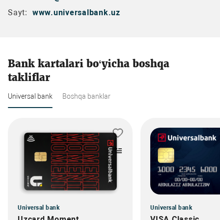
Sayt:
www.universalbank.uz
Bank kartalari bo‘yicha boshqa
takliflar
Universal bank
Boshqa banklar
Universal bank
Universal bank
Uzcard Moment
VISA Classic