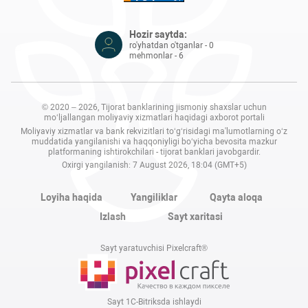
Hozir saytda:
ro'yhatdan o'tganlar - 0
mehmonlar - 6
© 2020 – 2026, Tijorat banklarining jismoniy shaxslar uchun
mo‘ljallangan moliyaviy xizmatlari haqidagi axborot portali
Moliyaviy xizmatlar va bank rekvizitlari to‘g‘risidagi ma'lumotlarning o‘z
muddatida yangilanishi va haqqoniyligi bo‘yicha bevosita mazkur
platformaning ishtirokchilari - tijorat banklari javobgardir.
Oxirgi yangilanish: 7 August 2026, 18:04 (GMT+5)
Loyiha haqida
Yangiliklar
Qayta aloqa
Izlash
Sayt xaritasi
Sayt yaratuvchisi Pixelcraft®
Sayt 1C-Bitriksda ishlaydi