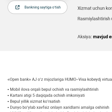
Bankning saytiga o‘tish
Xizmat uchun kom
Rasmiylashtirish u
Aksiya:
mavjud 
«Open bank» AJ o‘z mijozlariga HUMO–Visa kobeydj virtual ka
• Mobil ilova orqali bepul ochish va rasmiylashtirish
• Kartani atigi 5 daqiqada ochish imkoniyati
• Bepul yillik xizmat ko‘rsatish
• Dunyo bo‘ylab xavfsiz onlayn xaridlarni amalga oshirish