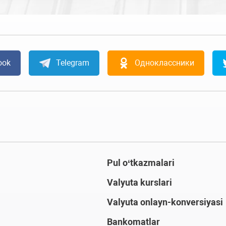
ook
Telegram
Одноклассники
Pul o‘tkazmalari
Valyuta kurslari
Valyuta onlayn-konversiyasi
Bankomatlar