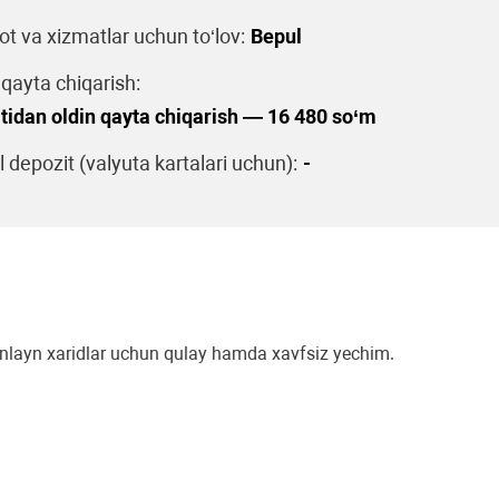
t va xizmatlar uchun to‘lov:
Bepul
 qayta chiqarish:
idan oldin qayta chiqarish — 16 480 so‘m
 depozit (valyuta kartalari uchun):
-
a onlayn xaridlar uchun qulay hamda xavfsiz yechim.