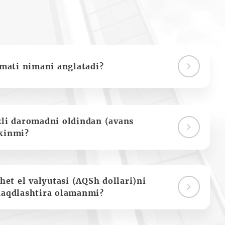
ymati nimani anglatadi?
zli daromadni oldindan (avans
kinmi?
het el valyutasi (AQSh dollari)ni
naqdlashtira olamanmi?