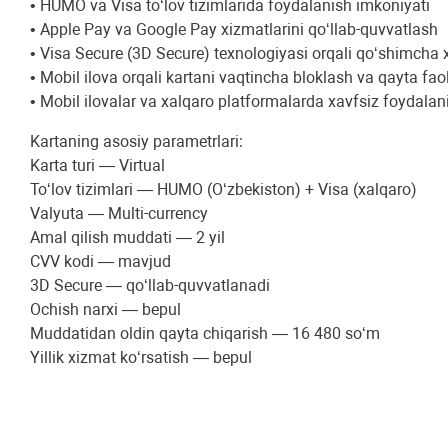
• HUMO va Visa to‘lov tizimlarida foydalanish imkoniyati
• Apple Pay va Google Pay xizmatlarini qo‘llab-quvvatlash
• Visa Secure (3D Secure) texnologiyasi orqali qo‘shimcha x
• Mobil ilova orqali kartani vaqtincha bloklash va qayta faol
• Mobil ilovalar va xalqaro platformalarda xavfsiz foydalan
Kartaning asosiy parametrlari:
Karta turi — Virtual
To‘lov tizimlari — HUMO (O‘zbekiston) + Visa (xalqaro)
Valyuta — Multi-currency
Amal qilish muddati — 2 yil
CVV kodi — mavjud
3D Secure — qo‘llab-quvvatlanadi
Ochish narxi — bepul
Muddatidan oldin qayta chiqarish — 16 480 so‘m
Yillik xizmat ko‘rsatish — bepul