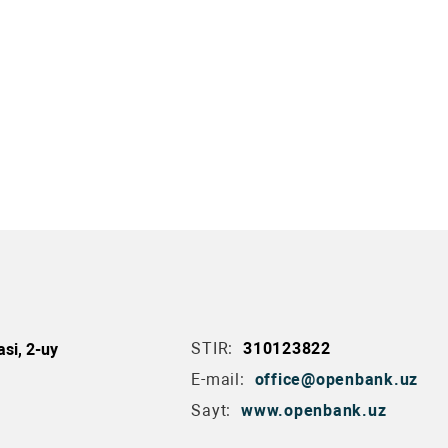
STIR:
310123822
si, 2-uy
E-mail:
office@openbank.uz
Sayt:
www.openbank.uz