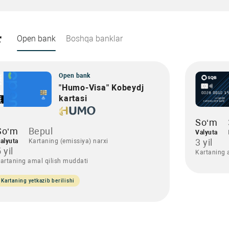
r
Open bank
Boshqa banklar
Open bank
"Humo-Visa" Kobeydj
kartasi
So‘m
So‘m
Bepul
Valyuta
3 yil
alyuta
Kartaning (emissiya) narxi
 yil
Kartaning 
artaning amal qilish muddati
Kartaning yetkazib berilishi