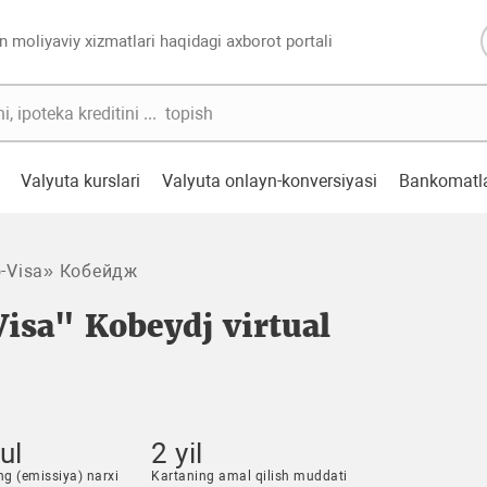
n moliyaviy xizmatlari haqidagi axborot portali
Valyuta kurslari
Valyuta onlayn-konversiyasi
Bankomatl
-Visa» Кобейдж
sa" Kobeydj virtual
ul
2 yil
ng (emissiya) narxi
Kartaning amal qilish muddati