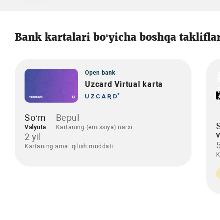
Bank kartalari bo‘yicha boshqa taklifla
Open bank
Uzcard Virtual karta
So‘m
Bepul
Valyuta
Kartaning (emissiya) narxi
2 yil
V
5
Kartaning amal qilish muddati
K