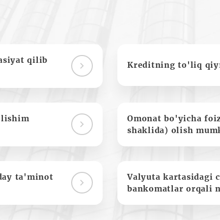
siyat qilib
Kreditning to'liq qi
olishim
Omonat bo'yicha foi
shaklida) olish mum
day ta'minot
Valyuta kartasidagi c
bankomatlar orqali 