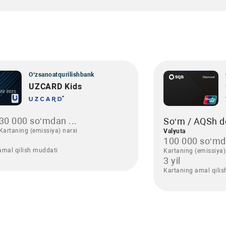
O‘zsanoatqurilishbank
UZCARD Kids
30 000 so‘mdan ...
So‘m / AQSh do
Kartaning (emissiya) narxi
Valyuta
100 000 so‘md
amal qilish muddati
Kartaning (emissiya)
3 yil
Kartaning amal qili