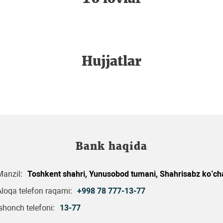
Hujjatlar
Bank haqida
Manzil:
Toshkent shahri, Yunusobod tumani, Shahrisabz ko’cha
Aloqa telefon raqami:
+998 78 777-13-77
Ishonch telefoni:
13-77