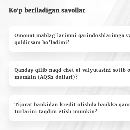
Ko‘p beriladigan savollar
Omonat mablag'larimni qarindoshlarimga va
qoldirsam bo'ladimi?
Qanday qilib naqd chet el valyutasini sotib 
mumkin (AQSh dollari)?
Tijorat bankidan kredit olishda bankka qan
turlarini taqdim etish mumkin?