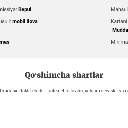
issiya:
Bepul
Mahsulo
suli:
mobil ilova
Kartani
Muddat
emas
Minimal
Qo‘shimcha shartlar
rtasini taklif etadi — internet to‘lovlari, xalqaro servislar v