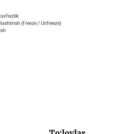
avfsizlik
lashtirish (Freeze / Unfreeze)
ish
To‘lovlar