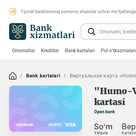
Tijorat banklarining jismoniy shaxslar uchun mo‘ljallanga
Omonatlar
Kreditlar
Bank kartalari
Pul o‘tkazmalari
Bank kartalari
Виртуальная карта «Humo
"Humo-Vi
kartasi
Open bank
So‘m
Bep
Valyuta
Kartani