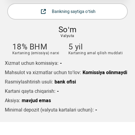
Bankning saytiga o‘tish
So‘m
Valyuta
18% BHM
5 yil
Kartaning (emissiya) narxi
Kartaning amal qilish muddati
Xizmat uchun komissiya:
-
Mahsulot va xizmatlar uchun to‘lov:
Komissiya olinmaydi
Rasmiylashtirish usuli:
bank ofisi
Kartani qayta chiqarish:
-
Aksiya:
mavjud emas
Minimal depozit (valyuta kartalari uchun):
-