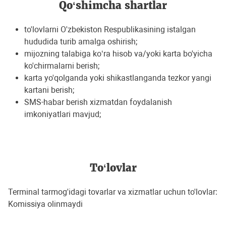
Qo‘shimcha shartlar
to'lovlarni O'zbekiston Respublikasining istalgan
hududida turib amalga oshirish;
mijozning talabiga ko‘ra hisob va/yoki karta bo'yicha
ko'chirmalarni berish;
karta yo'qolganda yoki shikastlanganda tezkor yangi
kartani berish;
SMS-habar berish xizmatdan foydalanish
imkoniyatlari mavjud;
To‘lovlar
Terminal tarmog'idagi tovarlar va xizmatlar uchun to'lovlar:
Komissiya olinmaydi