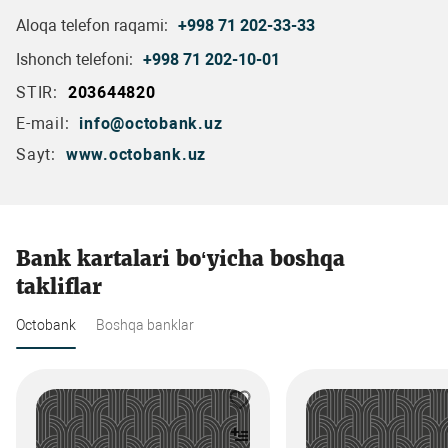
Aloqa telefon raqami:
+998 71 202-33-33
Ishonch telefoni:
+998 71 202-10-01
STIR:
203644820
E-mail:
info@octobank.uz
Sayt:
www.octobank.uz
Bank kartalari bo‘yicha boshqa
takliflar
Octobank
Boshqa banklar