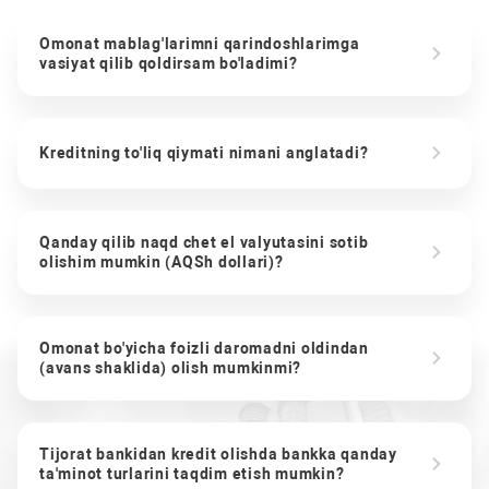
Omonat mablag'larimni qarindoshlarimga
vasiyat qilib qoldirsam bo'ladimi?
Kreditning to'liq qiymati nimani anglatadi?
Qanday qilib naqd chet el valyutasini sotib
olishim mumkin (AQSh dollari)?
Omonat bo'yicha foizli daromadni oldindan
(avans shaklida) olish mumkinmi?
Tijorat bankidan kredit olishda bankka qanday
ta'minot turlarini taqdim etish mumkin?