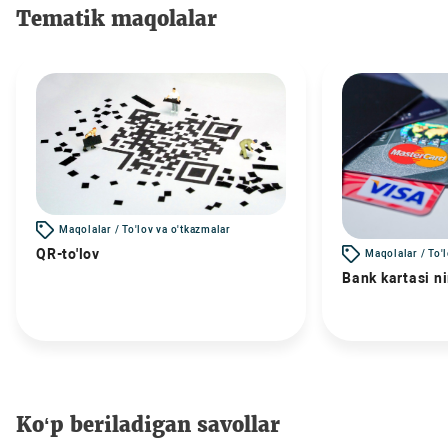
Tematik maqolalar
Maqolalar / To'lov va o'tkazmalar
QR-to'lov
Maqolalar / To'
Bank kartasi n
Ko‘p beriladigan savollar