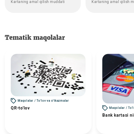
Kartaning amal qilish muddati
Kartaning amal qilish 
Tematik maqolalar
Maqolalar / To'lov va o'tkazmalar
QR-to'lov
Maqolalar / To'
Bank kartasi n