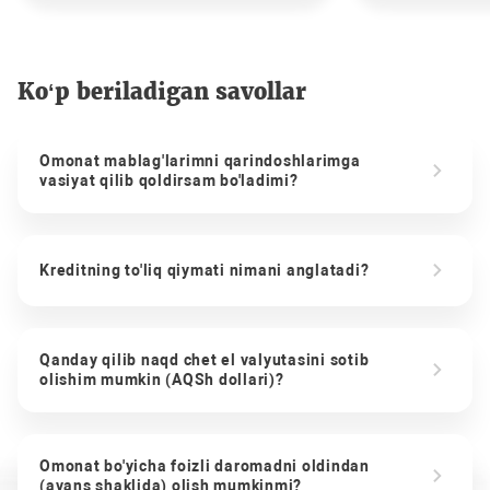
Ko‘p beriladigan savollar
Omonat mablag'larimni qarindoshlarimga
vasiyat qilib qoldirsam bo'ladimi?
Kreditning to'liq qiymati nimani anglatadi?
Qanday qilib naqd chet el valyutasini sotib
olishim mumkin (AQSh dollari)?
Omonat bo'yicha foizli daromadni oldindan
(avans shaklida) olish mumkinmi?