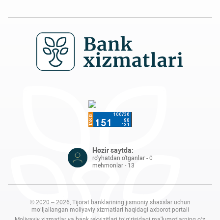
Hozir saytda:
ro'yhatdan o'tganlar - 0
mehmonlar - 13
© 2020 – 2026, Tijorat banklarining jismoniy shaxslar uchun
mo‘ljallangan moliyaviy xizmatlari haqidagi axborot portali
Moliyaviy xizmatlar va bank rekvizitlari to‘g‘risidagi ma'lumotlarning o‘z