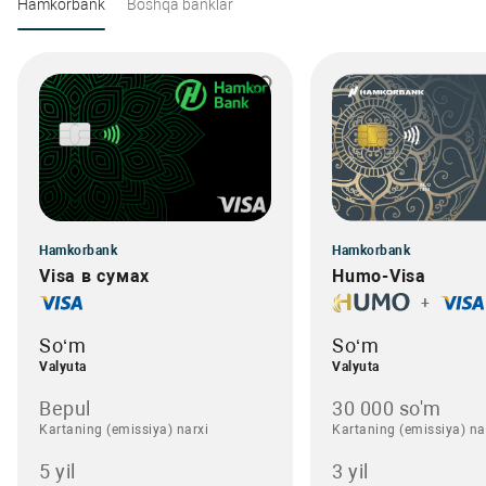
Hamkorbank
Boshqa banklar
Hamkorbank
Hamkorbank
Visa в сумах
Humo-Visa
+
So‘m
So‘m
Valyuta
Valyuta
Bepul
30 000 so'm
Kartaning (emissiya) narxi
Kartaning (emissiya) na
5 yil
3 yil