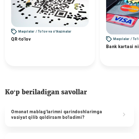
Maqolalar / To'lov va o'tkazmalar
QR-to'lov
Maqolalar / To'
Bank kartasi n
Ko‘p beriladigan savollar
Omonat mablag'larimni qarindoshlarimga
vasiyat qilib qoldirsam bo'ladimi?