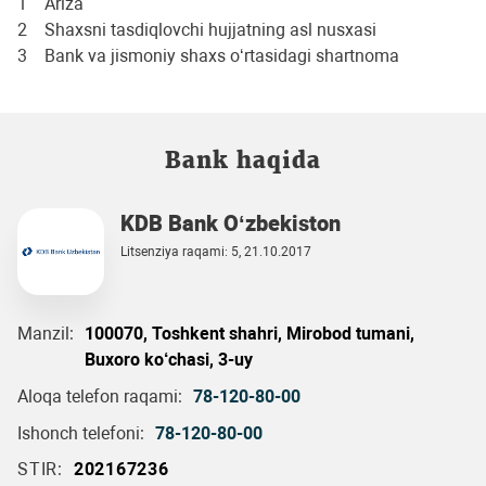
1 Ariza
2 Shaxsni tasdiqlovchi hujjatning asl nusxasi
3 Bank va jismoniy shaxs oʻrtasidagi shartnoma
Bank haqida
KDB Bank O‘zbekiston
Litsenziya raqami: 5, 21.10.2017
Manzil:
100070, Toshkent shahri, Mirobod tumani,
Buxoro ko‘chasi, 3-uy
Aloqa telefon raqami:
78-120-80-00
Ishonch telefoni:
78-120-80-00
STIR:
202167236