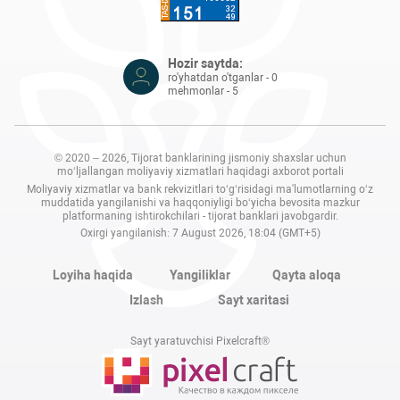
Hozir saytda:
ro'yhatdan o'tganlar - 0
mehmonlar - 5
© 2020 – 2026, Tijorat banklarining jismoniy shaxslar uchun
mo‘ljallangan moliyaviy xizmatlari haqidagi axborot portali
Moliyaviy xizmatlar va bank rekvizitlari to‘g‘risidagi ma'lumotlarning o‘z
muddatida yangilanishi va haqqoniyligi bo‘yicha bevosita mazkur
platformaning ishtirokchilari - tijorat banklari javobgardir.
Oxirgi yangilanish: 7 August 2026, 18:04 (GMT+5)
Loyiha haqida
Yangiliklar
Qayta aloqa
Izlash
Sayt xaritasi
Sayt yaratuvchisi Pixelcraft®