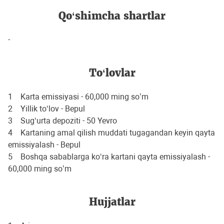
Qo‘shimcha shartlar
-
To‘lovlar
1 Karta emissiyasi - 60,000 ming so’m
2 Yillik to‘lov - Bepul
3 Sug‘urta depoziti - 50 Yevro
4 Kartaning amal qilish muddati tugagandan keyin qayta
emissiyalash - Bepul
5 Boshqa sabablarga ko‘ra kartani qayta emissiyalash -
60,000 ming so’m
Hujjatlar