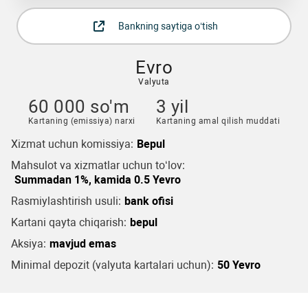
Bankning saytiga o‘tish
Evro
Valyuta
60 000 so'm
3 yil
Kartaning (emissiya) narxi
Kartaning amal qilish muddati
Xizmat uchun komissiya:
Bepul
Mahsulot va xizmatlar uchun to‘lov:
Summadan 1%, kamida 0.5 Yevro
Rasmiylashtirish usuli:
bank ofisi
Kartani qayta chiqarish:
bepul
Aksiya:
mavjud emas
Minimal depozit (valyuta kartalari uchun):
50 Yevro