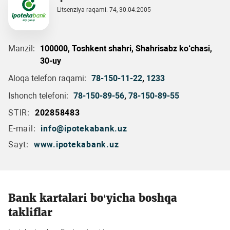
Litsenziya raqami: 74, 30.04.2005
Manzil:
100000, Toshkent shahri, Shahrisabz ko‘chasi,
30-uy
Aloqa telefon raqami:
78-150-11-22
,
1233
Ishonch telefoni:
78-150-89-56
,
78-150-89-55
STIR:
202858483
E-mail:
info@ipotekabank.uz
Sayt:
www.ipotekabank.uz
Bank kartalari bo‘yicha boshqa
takliflar