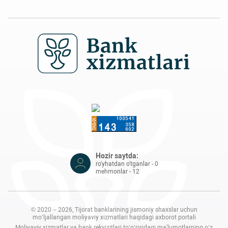
Hozir saytda:
ro'yhatdan o'tganlar - 0
mehmonlar - 12
© 2020 – 2026, Tijorat banklarining jismoniy shaxslar uchun
mo‘ljallangan moliyaviy xizmatlari haqidagi axborot portali
Moliyaviy xizmatlar va bank rekvizitlari to‘g‘risidagi ma'lumotlarning o‘z