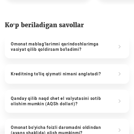
Ko‘p beriladigan savollar
Omonat mablag'larimni qarindoshlarimga
vasiyat qilib qoldirsam bo'ladimi?
Kreditning to'liq qiymati nimani anglatadi?
Qanday qilib naqd chet el valyutasini sotib
olishim mumkin (AQSh dollari)?
Omonat bo'yicha foizli daromadni oldindan
(avans shaklida) olish mumkinmi?