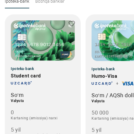
Ipoteka-bank
Boshqa banklar
Ipoteka-bank
Ipoteka-bank
Student card
Humo-Visa
+
So‘m
So‘m / AQSh doll
Valyuta
Valyuta
0
50 000
Kartaning (emissiya) narxi
Kartaning (emissiya) na
5 yil
5 yil