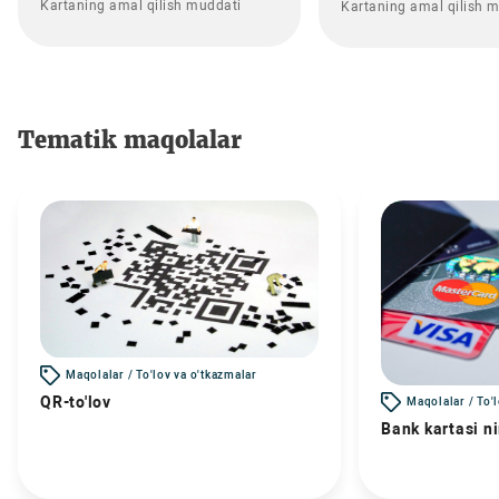
Kartaning amal qilish muddati
Kartaning amal qilish 
Tematik maqolalar
Maqolalar / To'lov va o'tkazmalar
QR-to'lov
Maqolalar / To'
Bank kartasi n