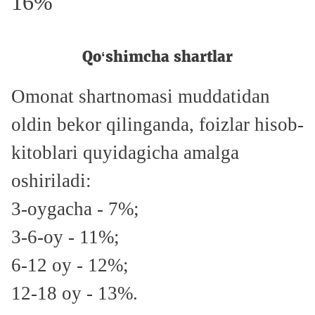
16%
Qo‘shimcha shartlar
Omonat shartnomasi muddatidan
oldin bekor qilinganda, foizlar hisob-
kitoblari quyidagicha amalga
oshiriladi:
3-oygacha - 7%;
3-6-oy - 11%;
6-12 oy - 12%;
12-18 oy - 13%.