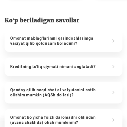
Ko‘p beriladigan savollar
Omonat mablag'larimni qarindoshlarimga
vasiyat qilib qoldirsam bo'ladimi?
Kreditning to'liq qiymati nimani anglatadi?
Qanday qilib naqd chet el valyutasini sotib
olishim mumkin (AQSh dollari)?
Omonat bo'yicha foizli daromadni oldindan
(avans shaklida) olish mumkinmi?