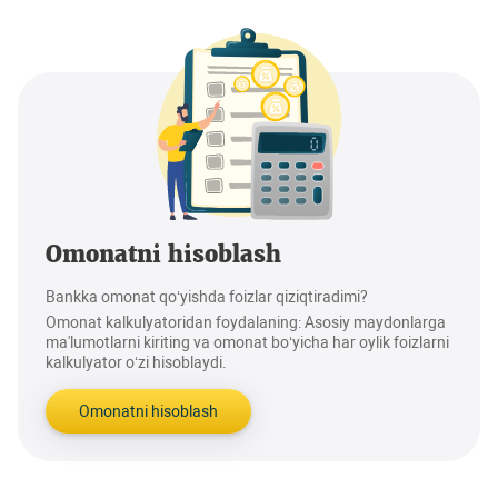
Omonatni hisoblash
Bankka omonat qo‘yishda foizlar qiziqtiradimi?
Omonat kalkulyatoridan foydalaning: Asosiy maydonlarga
ma'lumotlarni kiriting va omonat bo‘yicha har oylik foizlarni
kalkulyator o‘zi hisoblaydi.
Omonatni hisoblash