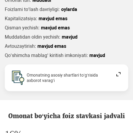
Omonat turi:
Muddatli
Foizlarni to‘lash davriyligi:
oylarda
Kapitalizatsiya:
mavjud emas
Qisman yechish:
mavjud emas
Muddatidan oldin yechish:
mavjud
Avtouzaytirish:
mavjud emas
Qo‘shimcha mablag‘ kiritish imkoniyati:
mavjud
Omonatning asosiy shartlari to‘g‘risida
axborot varag‘i
Omonat bo‘yicha foiz stavkasi jadvali