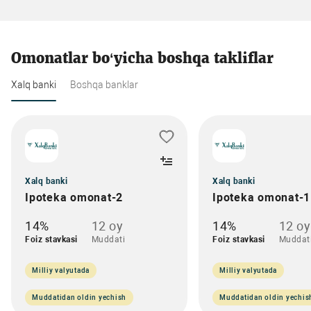
Omonatlar bo‘yicha boshqa takliflar
Xalq banki
Boshqa banklar
Xalq banki
Xalq banki
Ipoteka omonat-2
Ipoteka omonat-1
14%
12 oy
14%
12 oy
Foiz stavkasi
Muddati
Foiz stavkasi
Muddat
Milliy valyutada
Milliy valyutada
Muddatidan oldin yechish
Muddatidan oldin yechis