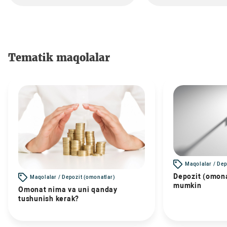
Tematik maqolalar
Maqolalar / Dep
Depozit (omona
Maqolalar / Depozit (omonatlar)
mumkin
Omonat nima va uni qanday
tushunish kerak?