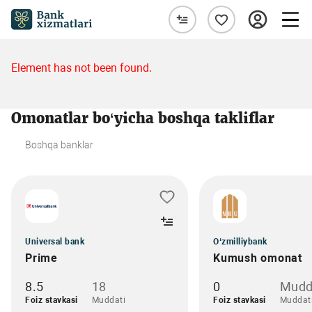
Element has not been found.
Omonatlar bo‘yicha boshqa takliflar
Boshqa banklar
Universal bank
O‘zmilliybank
Prime
Kumush omonat
8.5
18
0
Mudd
Foiz stavkasi
Muddati
Foiz stavkasi
Muddat