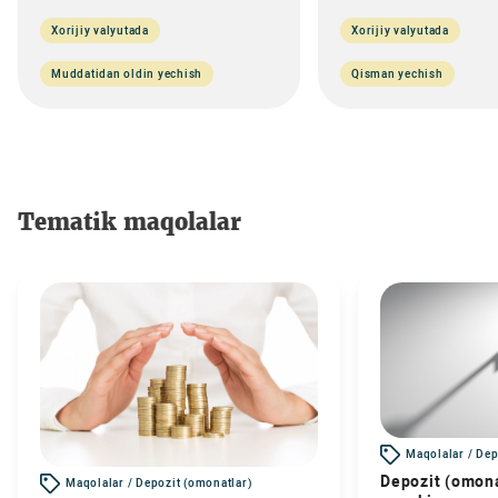
Xorijiy valyutada
Xorijiy valyutada
Muddatidan oldin yechish
Qisman yechish
Tematik maqolalar
Maqolalar / Dep
Depozit (omona
Maqolalar / Depozit (omonatlar)