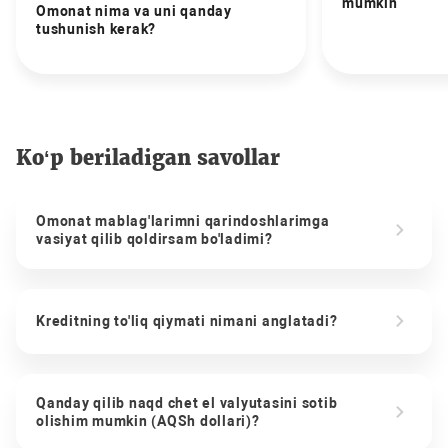
mumkin
Omonat nima va uni qanday
tushunish kerak?
Ko‘p beriladigan savollar
Omonat mablag'larimni qarindoshlarimga
vasiyat qilib qoldirsam bo'ladimi?
Kreditning to'liq qiymati nimani anglatadi?
Qanday qilib naqd chet el valyutasini sotib
olishim mumkin (AQSh dollari)?