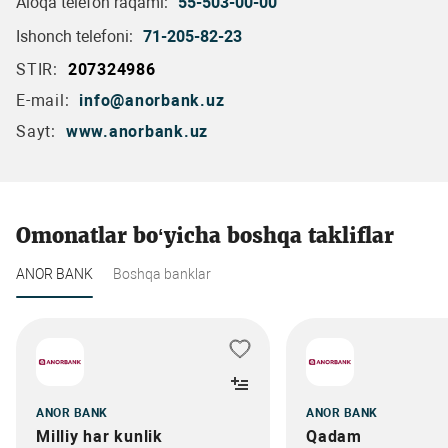
Aloqa telefon raqami:
55-503-00-00
Ishonch telefoni:
71-205-82-23
STIR:
207324986
E-mail:
info@anorbank.uz
Sayt:
www.anorbank.uz
Omonatlar bo‘yicha boshqa takliflar
ANOR BANK
Boshqa banklar
ANOR BANK
ANOR BANK
Milliy har kunlik
Qadam