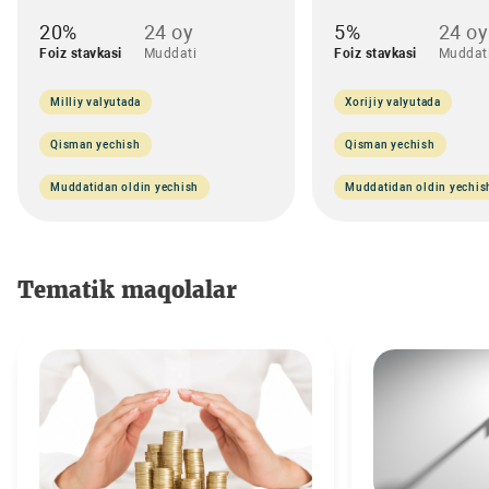
20%
24 oy
5%
24 oy
Foiz stavkasi
Muddati
Foiz stavkasi
Muddat
Milliy valyutada
Xorijiy valyutada
Qisman yechish
Qisman yechish
Muddatidan oldin yechish
Muddatidan oldin yechis
Tematik maqolalar