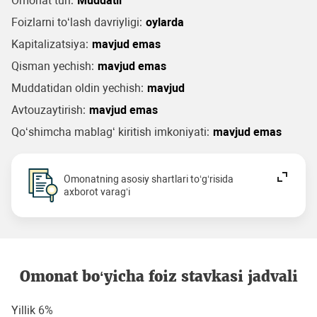
Omonat turi:
Muddatli
Foizlarni to‘lash davriyligi:
oylarda
Kapitalizatsiya:
mavjud emas
Qisman yechish:
mavjud emas
Muddatidan oldin yechish:
mavjud
Avtouzaytirish:
mavjud emas
Qo‘shimcha mablag‘ kiritish imkoniyati:
mavjud emas
Omonatning asosiy shartlari to‘g‘risida
axborot varag‘i
Omonat bo‘yicha foiz stavkasi jadvali
Yillik 6%