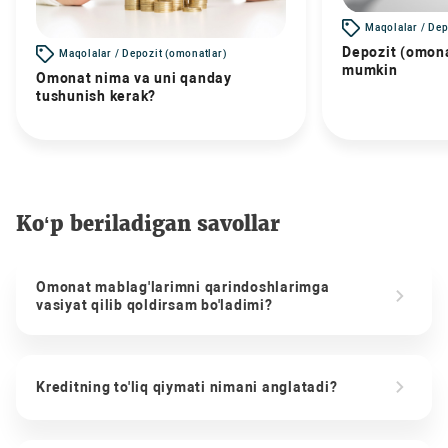
Maqolalar / Dep
Depozit (omona
Maqolalar / Depozit (omonatlar)
mumkin
Omonat nima va uni qanday
tushunish kerak?
Ko‘p beriladigan savollar
Omonat mablag'larimni qarindoshlarimga
vasiyat qilib qoldirsam bo'ladimi?
Kreditning to'liq qiymati nimani anglatadi?