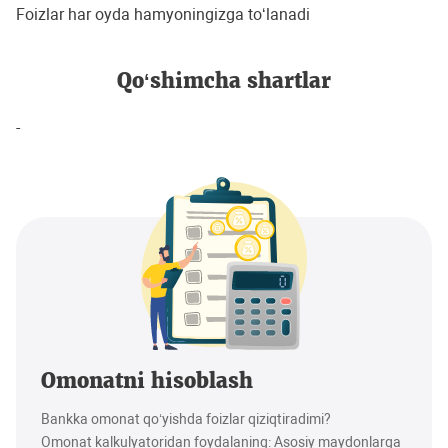
Foizlar har oyda hamyoningizga to‘lanadi
Qo‘shimcha shartlar
-
Omonatni hisoblash
Bankka omonat qo‘yishda foizlar qiziqtiradimi?
Omonat kalkulyatoridan foydalaning: Asosiy maydonlarga