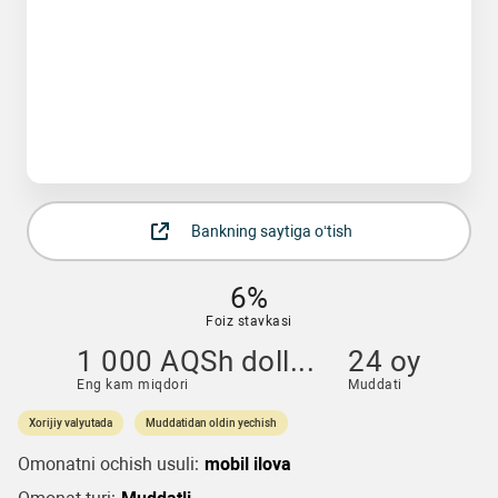
Bankning saytiga o‘tish
6%
Foiz stavkasi
1 000 AQSh doll...
24 oy
Eng kam miqdori
Muddati
Xorijiy valyutada
Muddatidan oldin yechish
Omonatni ochish usuli:
mobil ilova