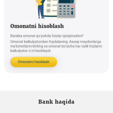
Omonatni hisoblash
Bankka omonat qo‘yishda foizlar qiziqtiradimi?
Omonat kalkulyatoridan foydalaning: Asosiy maydonlarga
ma'lumotlarni kiriting va omonat bo‘yicha har oylik foizlarni
kalkulyator o‘zi hisoblaydi.
Omonatni hisoblash
Bank haqida