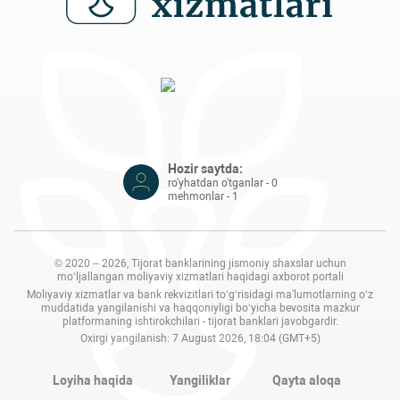
Hozir saytda:
ro'yhatdan o'tganlar - 0
mehmonlar - 1
© 2020 – 2026, Tijorat banklarining jismoniy shaxslar uchun
mo‘ljallangan moliyaviy xizmatlari haqidagi axborot portali
Moliyaviy xizmatlar va bank rekvizitlari to‘g‘risidagi ma'lumotlarning o‘z
muddatida yangilanishi va haqqoniyligi bo‘yicha bevosita mazkur
platformaning ishtirokchilari - tijorat banklari javobgardir.
Oxirgi yangilanish: 7 August 2026, 18:04 (GMT+5)
Loyiha haqida
Yangiliklar
Qayta aloqa