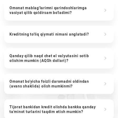
Omonat mablag'larimni qarindoshlarimga
vasiyat qilib qoldirsam bo'ladimi?
Kreditning to'liq qiymati nimani anglatadi?
Qanday qilib naqd chet el valyutasini sotib
olishim mumkin (AQSh dollari)?
Omonat bo'yicha foizli daromadni oldindan
(avans shaklida) olish mumkinmi?
Tijorat bankidan kredit olishda bankka qanday
ta'minot turlarini taqdim etish mumkin?