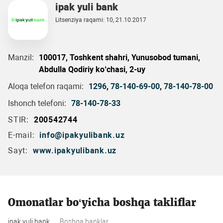
ipak yuli bank
Litsenziya raqami: 10, 21.10.2017
Manzil:
100017, Toshkent shahri, Yunusobod tumani,
Abdulla Qodiriy ko‘chasi, 2-uy
Aloqa telefon raqami:
1296
,
78-140-69-00
,
78-140-78-00
Ishonch telefoni:
78-140-78-33
STIR:
200542744
E-mail:
info@ipakyulibank.uz
Sayt:
www.ipakyulibank.uz
Omonatlar bo‘yicha boshqa takliflar
ipak yuli bank
Boshqa banklar