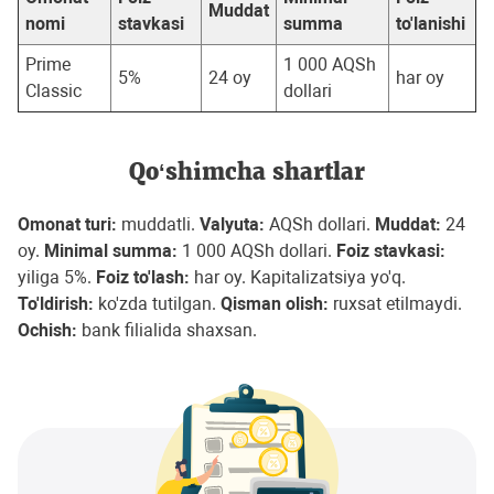
Muddat
nomi
stavkasi
summa
to'lanishi
Prime
1 000 AQSh
5%
24 oy
har oy
Classic
dollari
Qo‘shimcha shartlar
Omonat turi:
muddatli.
Valyuta:
AQSh dollari.
Muddat:
24
oy.
Minimal summa:
1 000 AQSh dollari.
Foiz stavkasi:
yiliga 5%.
Foiz to'lash:
har oy. Kapitalizatsiya yo'q.
To'ldirish:
ko'zda tutilgan.
Qisman olish:
ruxsat etilmaydi.
Ochish:
bank filialida shaxsan.