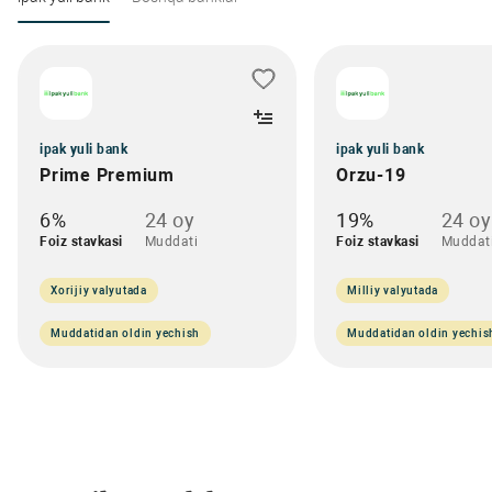
ipak yuli bank
ipak yuli bank
Prime Premium
Orzu-19
6%
24 oy
19%
24 oy
Foiz stavkasi
Muddati
Foiz stavkasi
Muddat
Xorijiy valyutada
Milliy valyutada
Muddatidan oldin yechish
Muddatidan oldin yechis