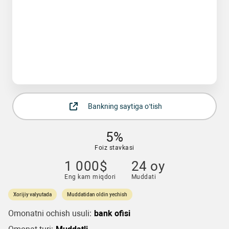
Bankning saytiga o‘tish
5%
Foiz stavkasi
1 000$
24 oy
Eng kam miqdori
Muddati
Xorijiy valyutada
Muddatidan oldin yechish
Omonatni ochish usuli:
bank ofisi