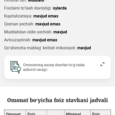
Omonat turi:
Muddatli
Foizlarni to‘lash davriyligi:
oylarda
Kapitalizatsiya:
mavjud emas
Qisman yechish:
mavjud emas
Muddatidan oldin yechish:
mavjud
Avtouzaytirish:
mavjud emas
Qo‘shimcha mablag‘ kiritish imkoniyati:
mavjud
Omonatning asosiy shartlari to‘g‘risida
axborot varag‘i
Omonat bo‘yicha foiz stavkasi jadvali
Omonat
Foiz
Minimal
Foiz