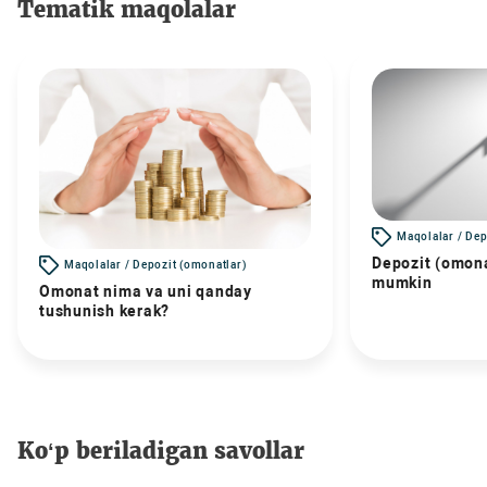
Tematik maqolalar
Maqolalar / Dep
Depozit (omona
Maqolalar / Depozit (omonatlar)
mumkin
Omonat nima va uni qanday
tushunish kerak?
Ko‘p beriladigan savollar