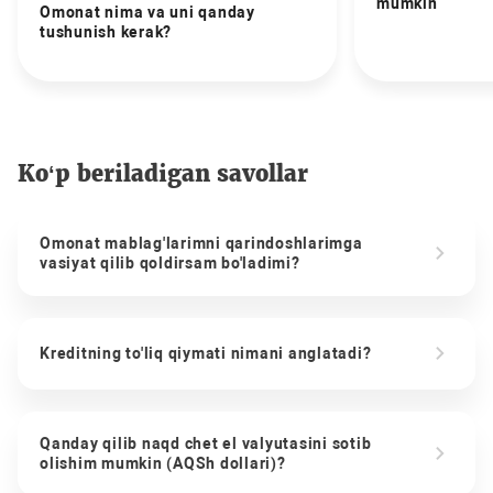
mumkin
Omonat nima va uni qanday
tushunish kerak?
Ko‘p beriladigan savollar
Omonat mablag'larimni qarindoshlarimga
vasiyat qilib qoldirsam bo'ladimi?
Kreditning to'liq qiymati nimani anglatadi?
Qanday qilib naqd chet el valyutasini sotib
olishim mumkin (AQSh dollari)?