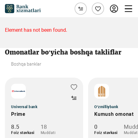
Element has not been found.
Omonatlar bo‘yicha boshqa takliflar
Boshqa banklar
Universal bank
O‘zmilliybank
Prime
Kumush omonat
8.5
18
0
Mudd
Foiz stavkasi
Muddati
Foiz stavkasi
Muddat