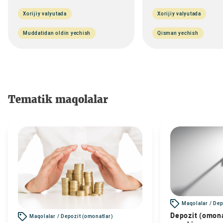
Xorijiy valyutada
Xorijiy valyutada
Muddatidan oldin yechish
Qisman yechish
Tematik maqolalar
Maqolalar / Dep
Depozit (omona
Maqolalar / Depozit (omonatlar)