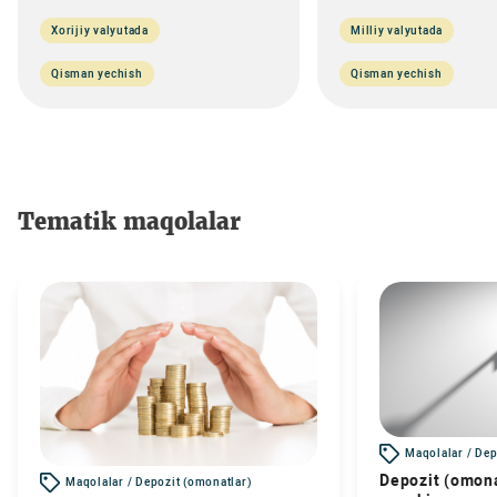
Xorijiy valyutada
Milliy valyutada
Qisman yechish
Qisman yechish
Tematik maqolalar
Maqolalar / Dep
Depozit (omona
Maqolalar / Depozit (omonatlar)