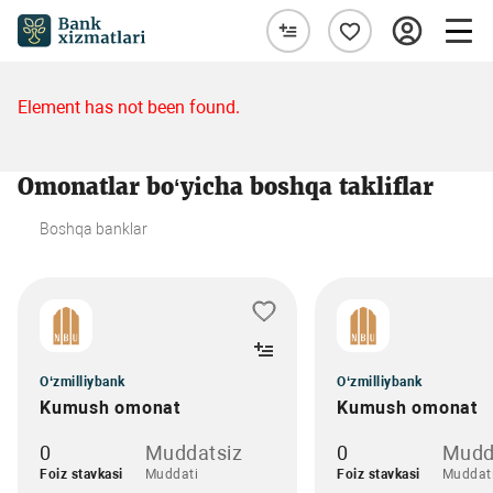
Element has not been found.
Omonatlar bo‘yicha boshqa takliflar
Boshqa banklar
O‘zmilliybank
O‘zmilliybank
Kumush omonat
Kumush omonat
0
Muddatsiz
0
Mudd
Foiz stavkasi
Muddati
Foiz stavkasi
Muddat