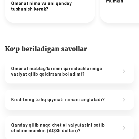
mumkin
Omonat nima va uni qanday
tushunish kerak?
Ko‘p beriladigan savollar
Omonat mablag'larimni qarindoshlarimga
vasiyat qilib qoldirsam bo'ladimi?
Kreditning to'liq qiymati nimani anglatadi?
Qanday qilib naqd chet el valyutasini sotib
olishim mumkin (AQSh dollari)?