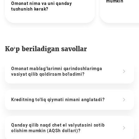
mumkin
Omonat nima va uni qanday
tushunish kerak?
Ko‘p beriladigan savollar
Omonat mablag'larimni qarindoshlarimga
vasiyat qilib qoldirsam bo'ladimi?
Kreditning to'liq qiymati nimani anglatadi?
Qanday qilib naqd chet el valyutasini sotib
olishim mumkin (AQSh dollari)?