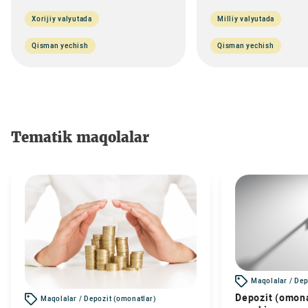
Xorijiy valyutada
Milliy valyutada
Qisman yechish
Qisman yechish
Tematik maqolalar
Maqolalar / Dep
Depozit (omona
Maqolalar / Depozit (omonatlar)