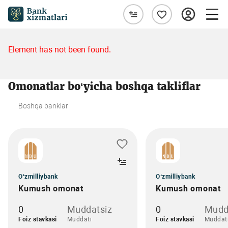
Element has not been found.
Omonatlar bo‘yicha boshqa takliflar
Boshqa banklar
O‘zmilliybank
O‘zmilliybank
Kumush omonat
Kumush omonat
0
Muddatsiz
0
Mudd
Foiz stavkasi
Muddati
Foiz stavkasi
Muddat