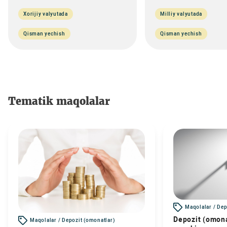
Xorijiy valyutada
Milliy valyutada
Qisman yechish
Qisman yechish
Tematik maqolalar
Maqolalar / Dep
Depozit (omona
Maqolalar / Depozit (omonatlar)