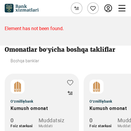
Element has not been found.
Omonatlar bo‘yicha boshqa takliflar
Boshqa banklar
O‘zmilliybank
O‘zmilliybank
Kumush omonat
Kumush omonat
0
Muddatsiz
0
Mudd
Foiz stavkasi
Muddati
Foiz stavkasi
Muddat