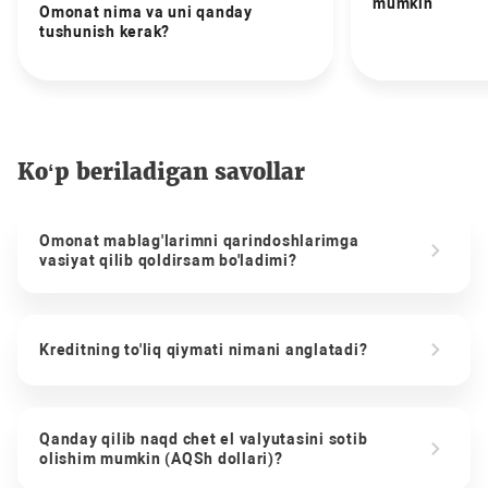
mumkin
Omonat nima va uni qanday
tushunish kerak?
Ko‘p beriladigan savollar
Omonat mablag'larimni qarindoshlarimga
vasiyat qilib qoldirsam bo'ladimi?
Kreditning to'liq qiymati nimani anglatadi?
Qanday qilib naqd chet el valyutasini sotib
olishim mumkin (AQSh dollari)?