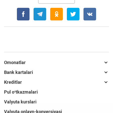
Omonatlar
Bank kartalari
Kreditlar
Pul o‘tkazmalari
Valyuta kurslari
Valyuta onlayn-konversiyasi