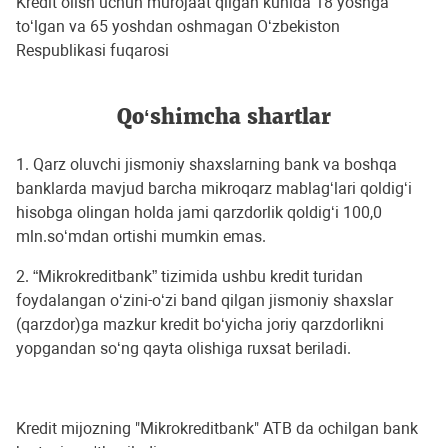
Kredit olish uchun murojaat qilgan kunida 18 yoshga
to‘lgan va 65 yoshdan oshmagan O‘zbekiston
Respublikasi fuqarosi
Qo‘shimcha shartlar
1. Qarz oluvchi jismoniy shaxslarning bank va boshqa
banklarda mavjud barcha mikroqarz mablag‘lari qoldig‘i
hisobga olingan holda jami qarzdorlik qoldig‘i 100,0
mln.so‘mdan ortishi mumkin emas.
2. “Mikrokreditbank” tizimida ushbu kredit turidan
foydalangan o‘zini-o‘zi band qilgan jismoniy shaxslar
(qarzdor)ga mazkur kredit bo‘yicha joriy qarzdorlikni
yopgandan so‘ng qayta olishiga ruxsat beriladi.
Kredit mijozning "Mikrokreditbank" ATB da ochilgan bank