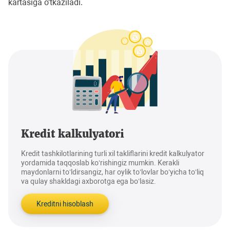
kartasiga o'tkaziladi.
Kredit kalkulyatori
Kredit tashkilotlarining turli xil takliflarini kredit kalkulyator
yordamida taqqoslab ko‘rishingiz mumkin. Kerakli
maydonlarni to‘ldirsangiz, har oylik to‘lovlar bo‘yicha to‘liq
va qulay shakldagi axborotga ega bo‘lasiz.
Kreditni hisoblash