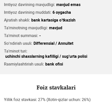
Imtiyoz davrining mavjudligi:
mavjud emas
Imtiyoz davrining muddati:
6 oygacha
Ajratish shakli:
bank kartasiga o‘tkazish
Ta'minotning mavjudligi:
mavjud
Ta'minot summasi:
-
So‘ndirish usuli:
Differensial / Annuitet
Ta'minot turi:
uchinchi shaxslarning kafilligi / sug‘urta polisi
Rasmiylashtirish usuli:
bank ofisi
Foiz stavkalari
Yillik foiz stavkasi: 27% (Xotin-qizlar uchun: 26%)