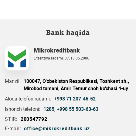
Bank haqida
Mikrokreditbank
Litsenziya raqami: 37, 13.05.2006
Manzil:
100047, O'zbekiston Respublikasi, Toshkent sh.,
Mirobod tumani, Amir Temur shoh ko'chasi 4-uy
Aloqa telefon raqami:
+998 71 207-46-52
Ishonch telefoni:
1285
,
+998 55 503-63-63
STIR:
200547792
E-mail:
office@mikrokreditbank.uz