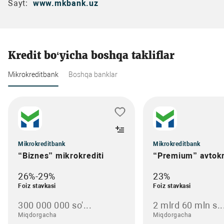
Sayt:
www.mkbank.uz
Kredit bo‘yicha boshqa takliflar
Mikrokreditbank
Boshqa banklar
Mikrokreditbank
Mikrokreditbank
“Biznes” mikrokrediti
“Premium” avtokr
26%-29%
23%
Foiz stavkasi
Foiz stavkasi
300 000 000 so'...
2 mlrd 60 mln s..
Miqdorgacha
Miqdorgacha