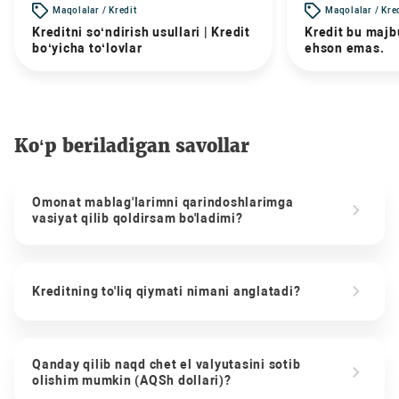
Maqolalar / Kredit
Maqolalar / Kre
Kreditni so‘ndirish usullari | Kredit
Kredit bu majbu
bo‘yicha to‘lovlar
ehson emas.
Ko‘p beriladigan savollar
Omonat mablag'larimni qarindoshlarimga
vasiyat qilib qoldirsam bo'ladimi?
Kreditning to'liq qiymati nimani anglatadi?
Qanday qilib naqd chet el valyutasini sotib
olishim mumkin (AQSh dollari)?