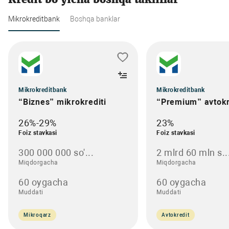
Mikrokreditbank
Boshqa banklar
Mikrokreditbank
Mikrokreditbank
“Biznes” mikrokrediti
“Premium” avtokr
26%-29%
23%
Foiz stavkasi
Foiz stavkasi
300 000 000 so'...
2 mlrd 60 mln s..
Miqdorgacha
Miqdorgacha
60 oygacha
60 oygacha
Muddati
Muddati
Mikroqarz
Avtokredit