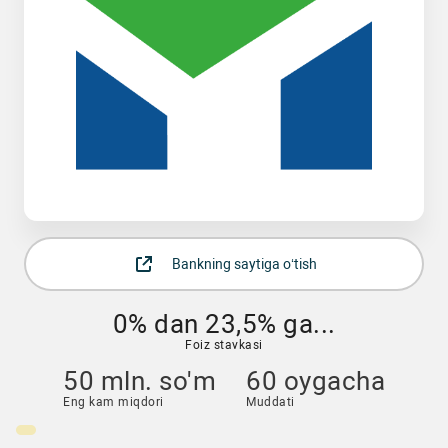
Bankning saytiga o‘tish
0% dan 23,5% ga...
Foiz stavkasi
50 mln. so'm
60 oygacha
Eng kam miqdori
Muddati