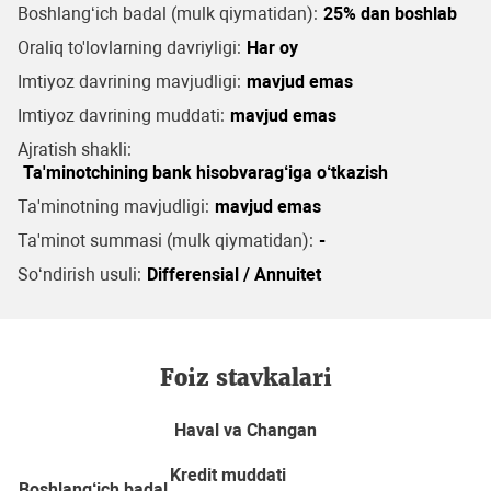
Boshlang‘ich badal (mulk qiymatidan):
25% dan boshlab
Oraliq to'lovlarning davriyligi:
Har oy
Imtiyoz davrining mavjudligi:
mavjud emas
Imtiyoz davrining muddati:
mavjud emas
Ajratish shakli:
Ta'minotchining bank hisobvarag‘iga o‘tkazish
Ta'minotning mavjudligi:
mavjud emas
Ta'minot summasi (mulk qiymatidan):
-
So‘ndirish usuli:
Differensial / Annuitet
Foiz stavkalari
Haval va Changan
Kredit muddati
Boshlang‘ich badal