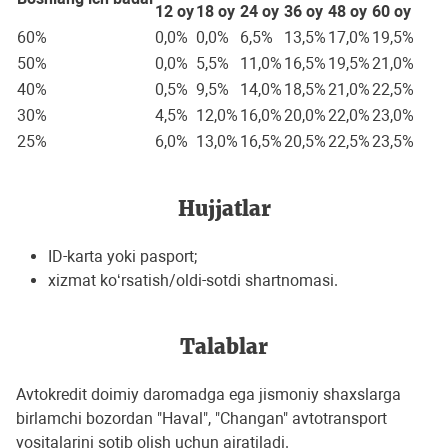
12 oy
18 oy
24 oy
36 oy
48 oy
60 oy
60%
0,0%
0,0%
6,5%
13,5%
17,0%
19,5%
50%
0,0%
5,5%
11,0%
16,5%
19,5%
21,0%
40%
0,5%
9,5%
14,0%
18,5%
21,0%
22,5%
30%
4,5%
12,0%
16,0%
20,0%
22,0%
23,0%
25%
6,0%
13,0%
16,5%
20,5%
22,5%
23,5%
Hujjatlar
ID-karta yoki pasport;
xizmat ko‘rsatish/oldi-sotdi shartnomasi.
Talablar
Avtokredit doimiy daromadga ega jismoniy shaxslarga
birlamchi bozordan "Haval", "Changan" avtotransport
vositalarini sotib olish uchun ajratiladi.