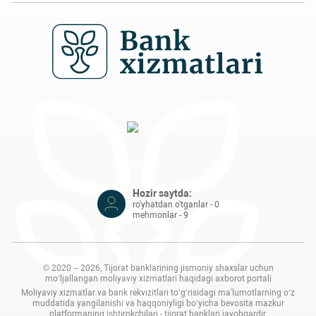
Hozir saytda:
ro'yhatdan o'tganlar - 0
mehmonlar - 9
© 2020 – 2026, Tijorat banklarining jismoniy shaxslar uchun
mo‘ljallangan moliyaviy xizmatlari haqidagi axborot portali
Moliyaviy xizmatlar va bank rekvizitlari to‘g‘risidagi ma'lumotlarning o‘z
muddatida yangilanishi va haqqoniyligi bo‘yicha bevosita mazkur
platformaning ishtirokchilari - tijorat banklari javobgardir.