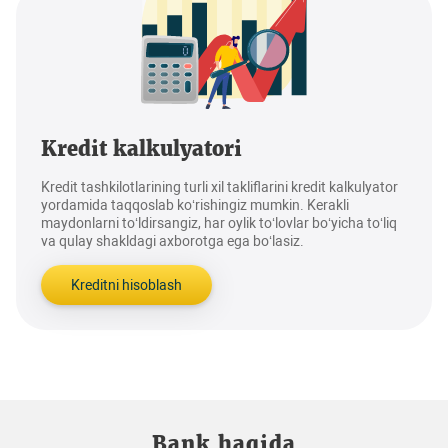
Kredit kalkulyatori
Kredit tashkilotlarining turli xil takliflarini kredit kalkulyator
yordamida taqqoslab ko‘rishingiz mumkin. Kerakli
maydonlarni to‘ldirsangiz, har oylik to‘lovlar bo‘yicha to‘liq
va qulay shakldagi axborotga ega bo‘lasiz.
Kreditni hisoblash
Bank haqida