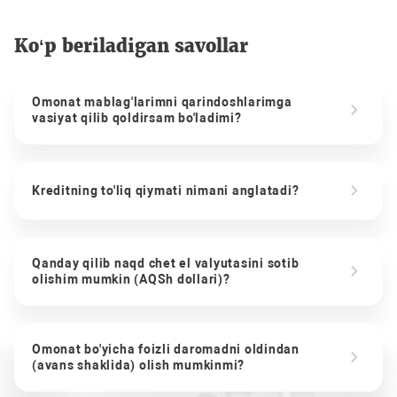
Ko‘p beriladigan savollar
Omonat mablag'larimni qarindoshlarimga
vasiyat qilib qoldirsam bo'ladimi?
Kreditning to'liq qiymati nimani anglatadi?
Qanday qilib naqd chet el valyutasini sotib
olishim mumkin (AQSh dollari)?
Omonat bo'yicha foizli daromadni oldindan
(avans shaklida) olish mumkinmi?