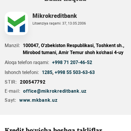
Mikrokreditbank
Litsenziya raqami: 37, 13.05.2006
Manzil:
100047, O'zbekiston Respublikasi, Toshkent sh.,
Mirobod tumani, Amir Temur shoh ko'chasi 4-uy
Aloqa telefon raqami:
+998 71 207-46-52
Ishonch telefoni:
1285
,
+998 55 503-63-63
STIR:
200547792
E-mail:
office@mikrokreditbank.uz
Sayt:
www.mkbank.uz
Kredit bo‘yicha boshqa takliflar