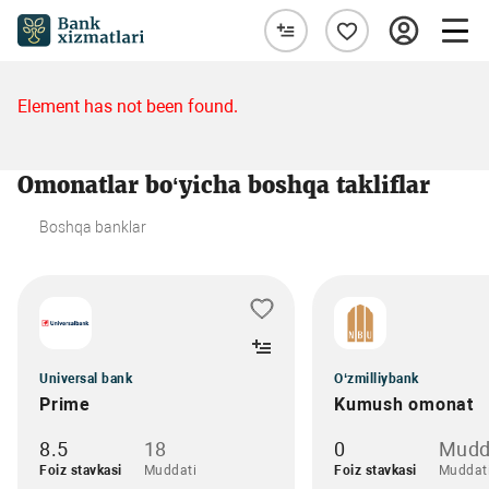
Element has not been found.
Omonatlar bo‘yicha boshqa takliflar
Boshqa banklar
Universal bank
O‘zmilliybank
Prime
Kumush omonat
8.5
18
0
Mudd
Foiz stavkasi
Muddati
Foiz stavkasi
Muddat