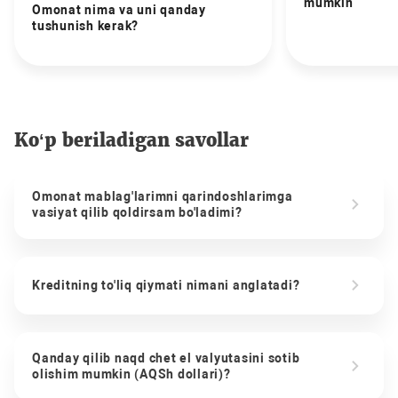
mumkin
Omonat nima va uni qanday
tushunish kerak?
Ko‘p beriladigan savollar
Omonat mablag'larimni qarindoshlarimga
vasiyat qilib qoldirsam bo'ladimi?
Kreditning to'liq qiymati nimani anglatadi?
Qanday qilib naqd chet el valyutasini sotib
olishim mumkin (AQSh dollari)?