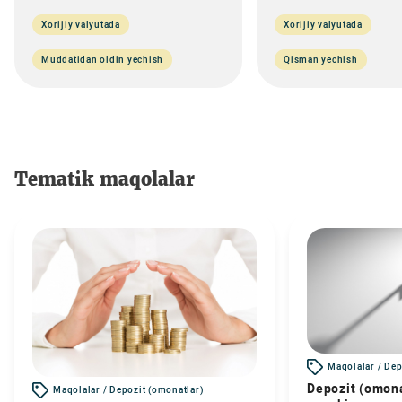
Xorijiy valyutada
Xorijiy valyutada
Muddatidan oldin yechish
Qisman yechish
Tematik maqolalar
Maqolalar / Dep
Depozit (omona
Maqolalar / Depozit (omonatlar)