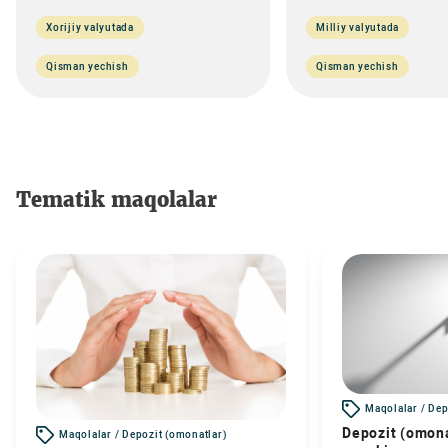
Xorijiy valyutada
Milliy valyutada
Qisman yechish
Qisman yechish
Tematik maqolalar
Maqolalar / Dep
Depozit (omona
Maqolalar / Depozit (omonatlar)