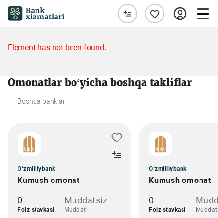
Element has not been found.
Omonatlar bo‘yicha boshqa takliflar
Boshqa banklar
O‘zmilliybank
O‘zmilliybank
Kumush omonat
Kumush omonat
0
Muddatsiz
0
Mudd
Foiz stavkasi
Muddati
Foiz stavkasi
Muddat