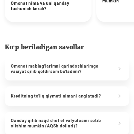
mumkin
Omonat nima va uni qanday
tushunish kerak?
Ko‘p beriladigan savollar
Omonat mablag'larimni qarindoshlarimga
vasiyat qilib qoldirsam bo'ladimi?
Kreditning to'liq qiymati nimani anglatadi?
Qanday qilib naqd chet el valyutasini sotib
olishim mumkin (AQSh dollari)?