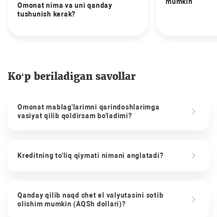
mumkin
Omonat nima va uni qanday
tushunish kerak?
Ko‘p beriladigan savollar
Omonat mablag'larimni qarindoshlarimga
vasiyat qilib qoldirsam bo'ladimi?
Kreditning to'liq qiymati nimani anglatadi?
Qanday qilib naqd chet el valyutasini sotib
olishim mumkin (AQSh dollari)?