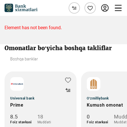
Element has not been found.
Omonatlar bo‘yicha boshqa takliflar
Boshqa banklar
Universal bank
O‘zmilliybank
Prime
Kumush omonat
8.5
18
0
Mudd
Foiz stavkasi
Muddati
Foiz stavkasi
Muddat