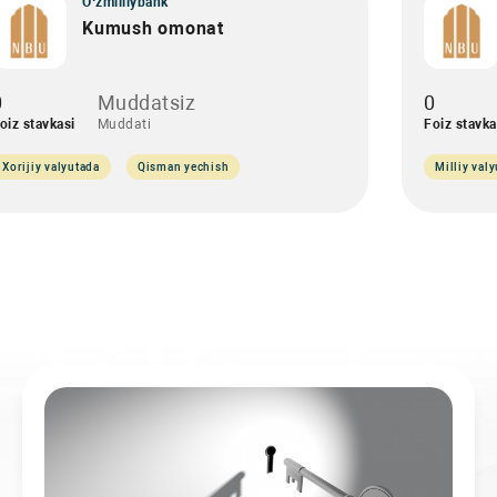
O‘zmilliybank
Kumush omonat
0
Muddatsiz
0
oiz stavkasi
Muddati
Foiz stavka
Xorijiy valyutada
Qisman yechish
Milliy val