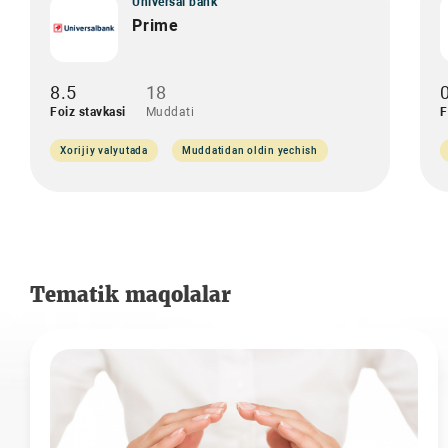
Universal bank
Prime
8.5
18
Foiz stavkasi
Muddati
F
Xorijiy valyutada
Muddatidan oldin yechish
Tematik maqolalar