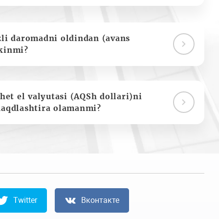
zli daromadni oldindan (avans
kinmi?
het el valyutasi (AQSh dollari)ni
naqdlashtira olamanmi?
Twitter
Вконтакте