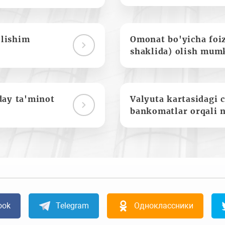
olishim
Omonat bo'yicha foi
shaklida) olish mum
day ta'minot
Valyuta kartasidagi c
bankomatlar orqali 
ook
Telegram
Одноклассники