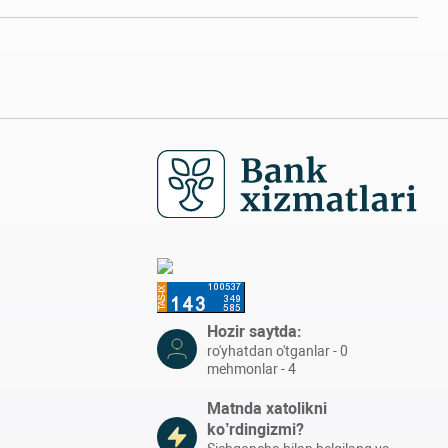
Hozir saytda:
ro'yhatdan o'tganlar - 0
mehmonlar - 4
Matnda xatolikni
ko’rdingizmi?