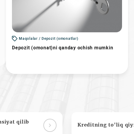
Maqolalar / Depozit (omonatlar)
Depozit (omonat)ni qanday ochish mumkin
siyat qilib
Kreditning to'liq qi