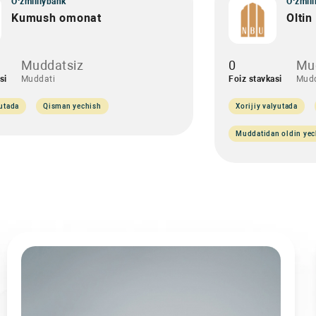
O‘zmilliybank
O‘zmill
Kumush omonat
Olti
Muddatsiz
0
Mu
si
Muddati
Foiz stavkasi
Mudd
yutada
Qisman yechish
Xorijiy valyutada
Muddatidan oldin yec