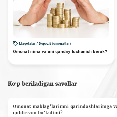
Maqolalar / Depozit (omonatlar)
Omonat nima va uni qanday tushunish kerak?
Ko‘p beriladigan savollar
Omonat mablag'larimni qarindoshlarimga va
qoldirsam bo'ladimi?