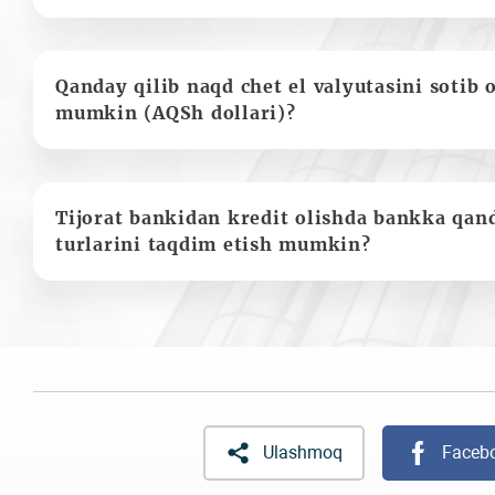
Qanday qilib naqd chet el valyutasini sotib 
mumkin (AQSh dollari)?
Tijorat bankidan kredit olishda bankka qan
turlarini taqdim etish mumkin?
Ulashmoq
Faceb