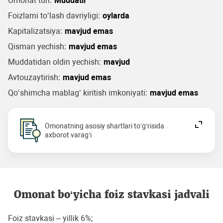
Omonat turi:
Muddatli
Foizlarni to‘lash davriyligi:
oylarda
Kapitalizatsiya:
mavjud emas
Qisman yechish:
mavjud emas
Muddatidan oldin yechish:
mavjud
Avtouzaytirish:
mavjud emas
Qo‘shimcha mablag‘ kiritish imkoniyati:
mavjud emas
Omonatning asosiy shartlari to‘g‘risida
axborot varag‘i
Omonat bo‘yicha foiz stavkasi jadvali
Foiz stavkasi – yillik 6%;