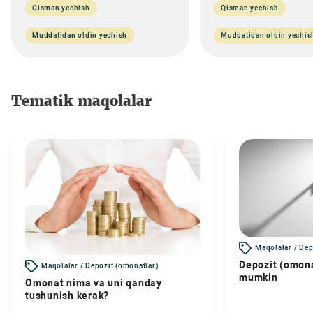
Qisman yechish
Qisman yechish
Muddatidan oldin yechish
Muddatidan oldin yechis
Tematik maqolalar
Maqolalar / Dep
Depozit (omona
Maqolalar / Depozit (omonatlar)
mumkin
Omonat nima va uni qanday
tushunish kerak?