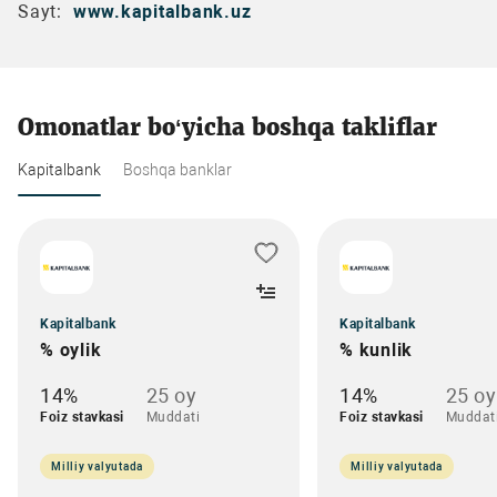
Sayt:
www.kapitalbank.uz
Omonatlar bo‘yicha boshqa takliflar
Kapitalbank
Boshqa banklar
Kapitalbank
Kapitalbank
% oylik
% kunlik
14%
25 oy
14%
25 oy
Foiz stavkasi
Muddati
Foiz stavkasi
Muddat
Milliy valyutada
Milliy valyutada