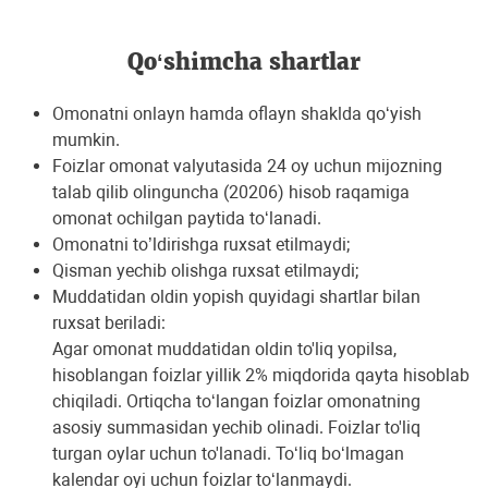
Qo‘shimcha shartlar
Omonatni onlayn hamda oflayn shaklda qo‘yish
mumkin.
Foizlar omonat valyutasida 24 oy uchun mijozning
talab qilib olinguncha (20206) hisob raqamiga
omonat ochilgan paytida to‘lanadi.
Omonatni to’ldirishga ruxsat etilmaydi;
Qisman yechib olishga ruxsat etilmaydi;
Muddatidan oldin yopish quyidagi shartlar bilan
ruxsat beriladi:
Agar omonat muddatidan oldin to'liq yopilsa,
hisoblangan foizlar yillik 2% miqdorida qayta hisoblab
chiqiladi. Ortiqcha to‘langan foizlar omonatning
asosiy summasidan yechib olinadi. Foizlar to'liq
turgan oylar uchun to'lanadi. To‘liq bo‘lmagan
kalendar oyi uchun foizlar to‘lanmaydi.