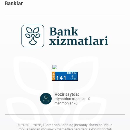
Banklar
Hozir saytda:
ro'yhatdan o'tganlar - 0
mehmonlar - 6
© 2020 – 2026, Tijorat banklarining jismoniy shaxslar uchun
mo‘ljallangan moliyaviy xizmatlari haqidagi axborot portali