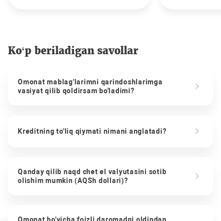
Ko‘p beriladigan savollar
Omonat mablag'larimni qarindoshlarimga
vasiyat qilib qoldirsam bo'ladimi?
Kreditning to'liq qiymati nimani anglatadi?
Qanday qilib naqd chet el valyutasini sotib
olishim mumkin (AQSh dollari)?
Omonat bo'yicha foizli daromadni oldindan