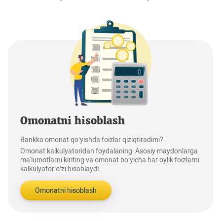
Omonatni hisoblash
Bankka omonat qo‘yishda foizlar qiziqtiradimi?
Omonat kalkulyatoridan foydalaning: Asosiy maydonlarga
ma'lumotlarni kiriting va omonat bo‘yicha har oylik foizlarni
kalkulyator o‘zi hisoblaydi.
Omonatni hisoblash