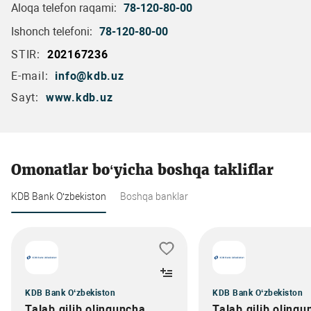
Aloqa telefon raqami:
78-120-80-00
Ishonch telefoni:
78-120-80-00
STIR:
202167236
E-mail:
info@kdb.uz
Sayt:
www.kdb.uz
Omonatlar bo‘yicha boshqa takliflar
KDB Bank O‘zbekiston
Boshqa banklar
KDB Bank O‘zbekiston
KDB Bank O‘zbekiston
Talab qilib olinguncha
Talab qilib olingu