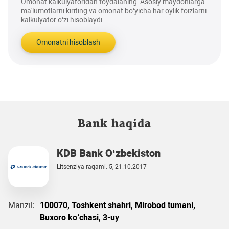
Omonat kalkulyatoridan foydalaning: Asosiy maydonlarga
ma'lumotlarni kiriting va omonat bo‘yicha har oylik foizlarni
kalkulyator o‘zi hisoblaydi.
Omonatni hisoblash
Bank haqida
KDB Bank O‘zbekiston
Litsenziya raqami: 5, 21.10.2017
Manzil:
100070, Toshkent shahri, Mirobod tumani,
Buxoro ko‘chasi, 3-uy