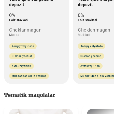
depozit
depozit
0%
0%
Foiz stavkasi
Foiz stavkasi
Cheklanmagan
Cheklanmagan
Muddati
Muddati
Xorijiy valyutada
Xorijiy valyutada
Qisman yechish
Qisman yechish
Avtouzaytirish
Avtouzaytirish
Muddatidan oldin yechish
Muddatidan oldin yechis
Tematik maqolalar