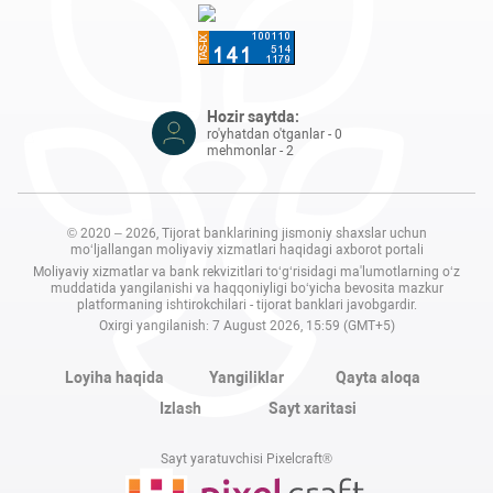
Hozir saytda:
ro'yhatdan o'tganlar - 0
mehmonlar - 2
© 2020 – 2026, Tijorat banklarining jismoniy shaxslar uchun
mo‘ljallangan moliyaviy xizmatlari haqidagi axborot portali
Moliyaviy xizmatlar va bank rekvizitlari to‘g‘risidagi ma'lumotlarning o‘z
muddatida yangilanishi va haqqoniyligi bo‘yicha bevosita mazkur
platformaning ishtirokchilari - tijorat banklari javobgardir.
Oxirgi yangilanish: 7 August 2026, 15:59 (GMT+5)
Loyiha haqida
Yangiliklar
Qayta aloqa
Izlash
Sayt xaritasi
Sayt yaratuvchisi Pixelcraft®