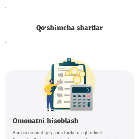
-
Qo‘shimcha shartlar
-
Omonatni hisoblash
Bankka omonat qo‘yishda foizlar qiziqtiradimi?