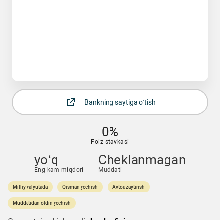
Bankning saytiga o‘tish
0%
Foiz stavkasi
yo‘q
Cheklanmagan
Eng kam miqdori
Muddati
Milliy valyutada
Qisman yechish
Avtouzaytirish
Muddatidan oldin yechish