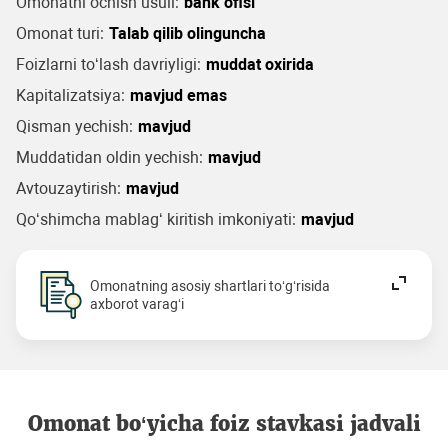
Omonatni ochish usuli:
bank ofisi
Omonat turi:
Talab qilib olinguncha
Foizlarni to‘lash davriyligi:
muddat oxirida
Kapitalizatsiya:
mavjud emas
Qisman yechish:
mavjud
Muddatidan oldin yechish:
mavjud
Avtouzaytirish:
mavjud
Qo‘shimcha mablag‘ kiritish imkoniyati:
mavjud
Omonatning asosiy shartlari to‘g‘risida
axborot varag‘i
Omonat bo‘yicha foiz stavkasi jadvali