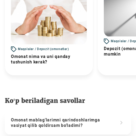
Maqolalar / Dep
Depozit (omona
Maqolalar / Depozit (omonatlar)
mumkin
Omonat nima va uni qanday
tushunish kerak?
Ko‘p beriladigan savollar
Omonat mablag'larimni qarindoshlarimga
vasiyat qilib qoldirsam bo'ladimi?