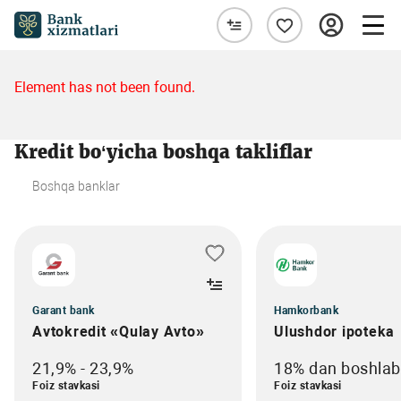
Element has not been found.
Kredit bo‘yicha boshqa takliflar
Boshqa banklar
Garant bank
Hamkorbank
Avtokredit «Qulay Avto»
Ulushdor ipoteka
21,9% - 23,9%
18% dan boshlab
Foiz stavkasi
Foiz stavkasi