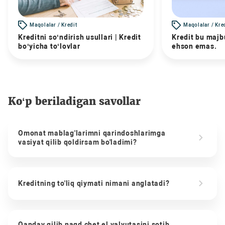
Maqolalar / Kredit
Maqolalar / Kre
Kreditni so‘ndirish usullari | Kredit
Kredit bu majbu
bo‘yicha to‘lovlar
ehson emas.
Ko‘p beriladigan savollar
Omonat mablag'larimni qarindoshlarimga
vasiyat qilib qoldirsam bo'ladimi?
Kreditning to'liq qiymati nimani anglatadi?
Qanday qilib naqd chet el valyutasini sotib