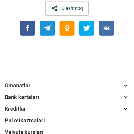
Ulashmoq
Omonatlar
Bank kartalari
Kreditlar
Pul o‘tkazmalari
Valyuta kurslari