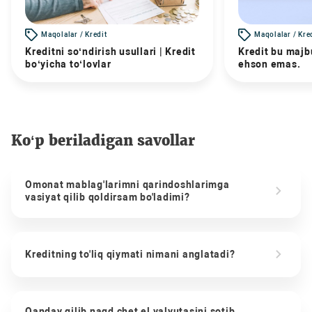
Maqolalar / Kredit
Maqolalar / Kre
Kreditni so‘ndirish usullari | Kredit
Kredit bu majbu
bo‘yicha to‘lovlar
ehson emas.
Ko‘p beriladigan savollar
Omonat mablag'larimni qarindoshlarimga
vasiyat qilib qoldirsam bo'ladimi?
Kreditning to'liq qiymati nimani anglatadi?
Qanday qilib naqd chet el valyutasini sotib