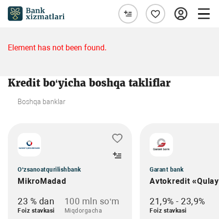
Element has not been found.
Kredit bo‘yicha boshqa takliflar
Boshqa banklar
O‘zsanoatqurilishbank
Garant bank
MikroMadad
Avtokredit «Qula
23 % dan
100 mln so‘m
21,9% - 23,9%
Foiz stavkasi
Miqdorgacha
Foiz stavkasi