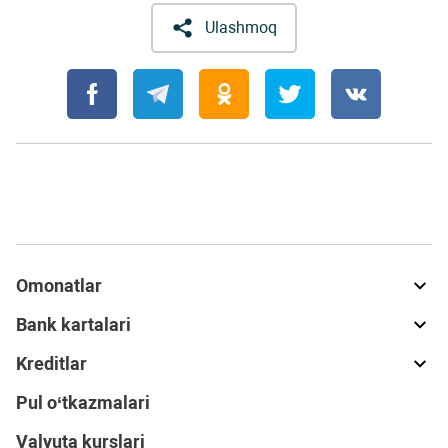
Ulashmoq
Omonatlar
Bank kartalari
Kreditlar
Pul o‘tkazmalari
Valyuta kurslari