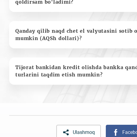
qoldirsam bo'ladimi?
Qanday qilib naqd chet el valyutasini sotib 
mumkin (AQSh dollari)?
Tijorat bankidan kredit olishda bankka qan
turlarini taqdim etish mumkin?
Ulashmoq
Faceb