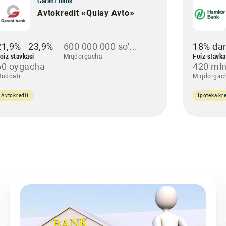
Garant bank
Avtokredit «Qulay Avto»
21,9% - 23,9%
600 000 000 so'...
18% da
oiz stavkasi
Miqdorgacha
Foiz stavka
60 oygacha
420 mln
uddati
Miqdorgac
Avtokredit
Ipoteka kre