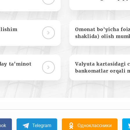
olishim
Omonat bo'yicha foi
shaklida) olish mum
day ta'minot
Valyuta kartasidagi c
bankomatlar orqali 
ook
Telegram
Одноклассники