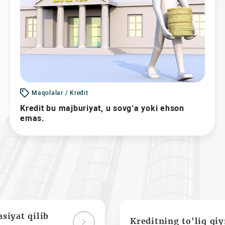
Maqolalar / Kredit
Kredit bu majburiyat, u sovg‘a yoki ehson
emas.
siyat qilib
Kreditning to'liq qi