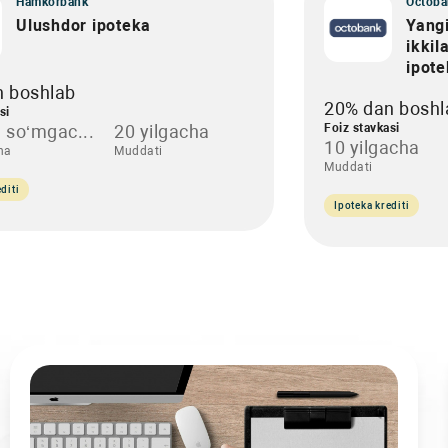
Hamkorbank
Octoba
Ulushdor ipoteka
Yangi
ikkil
ipot
n boshlab
20% dan boshl
si
 so‘mgac...
20 yilgacha
Foiz stavkasi
10 yilgacha
ha
Muddati
Muddati
diti
Ipoteka krediti