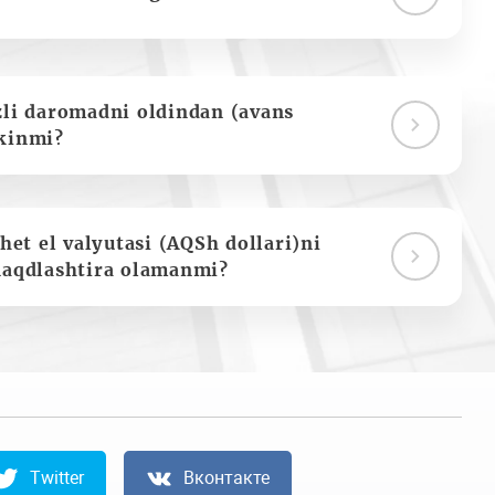
zli daromadni oldindan (avans
kinmi?
het el valyutasi (AQSh dollari)ni
naqdlashtira olamanmi?
Twitter
Вконтакте