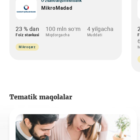
O‘zsanoatqurilishbank
MikroMadad
23 % dan
100 mln so‘m
4 yilgacha
Foiz stavkasi
Miqdorgacha
Muddati
F
M
Mikroqarz
Tematik maqolalar