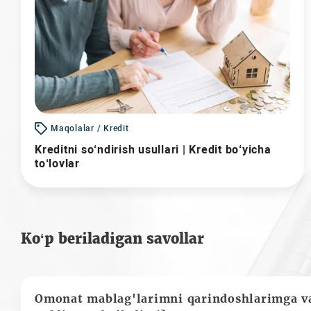
Maqolalar / Kredit
Kreditni so‘ndirish usullari | Kredit bo‘yicha
to‘lovlar
Ko‘p beriladigan savollar
Omonat mablag'larimni qarindoshlarimga va