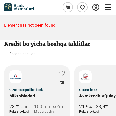
Element has not been found.
Kredit bo‘yicha boshqa takliflar
Boshqa banklar
O‘zsanoatqurilishbank
Garant bank
MikroMadad
Avtokredit «Qula
23 % dan
100 mln so‘m
21,9% - 23,9%
Foiz stavkasi
Miqdorgacha
Foiz stavkasi