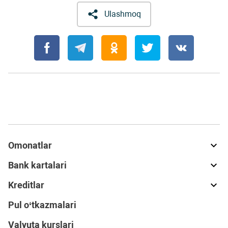
Ulashmoq
Omonatlar
Bank kartalari
Kreditlar
Pul o‘tkazmalari
Valyuta kurslari