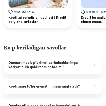
Maqolalar / Kredit
Maqolalar / Kre
Kreditni so‘ndirish usullari | Kredit
Kredit bu majbu
bo‘yicha to‘lovlar
ehson emas.
Ko‘p beriladigan savollar
Omonat mablag'larimni qarindoshlarimga
vasiyat qilib qoldirsam bo'ladimi?
Kreditning to'liq qiymati nimani anglatadi?
Qanday qilib naqd chet el valyutasini sotib