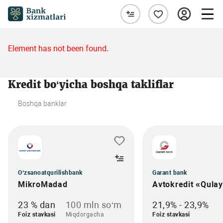
Element has not been found.
Kredit bo‘yicha boshqa takliflar
Boshqa banklar
O‘zsanoatqurilishbank
Garant bank
MikroMadad
Avtokredit «Qula
23 % dan
100 mln so‘m
21,9% - 23,9%
Foiz stavkasi
Miqdorgacha
Foiz stavkasi