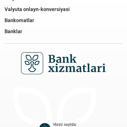
Valyuta onlayn-konversiyasi
Bankomatlar
Banklar
Hozir saytda:
ro'yhatdan o'tganlar - 0