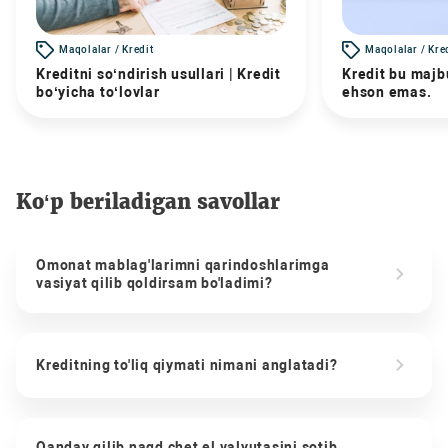
Maqolalar / Kredit
Maqolalar / Kre
Kreditni so‘ndirish usullari | Kredit
Kredit bu majbu
bo‘yicha to‘lovlar
ehson emas.
Ko‘p beriladigan savollar
Omonat mablag'larimni qarindoshlarimga
vasiyat qilib qoldirsam bo'ladimi?
Kreditning to'liq qiymati nimani anglatadi?
Qanday qilib naqd chet el valyutasini sotib