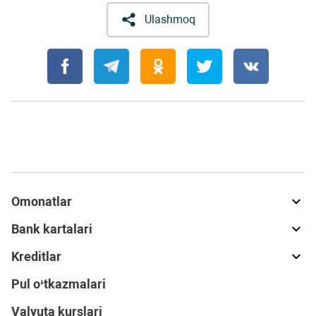
Ulashmoq
Omonatlar
Bank kartalari
Kreditlar
Pul o‘tkazmalari
Valyuta kurslari