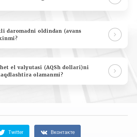
zli daromadni oldindan (avans
kinmi?
het el valyutasi (AQSh dollari)ni
naqdlashtira olamanmi?
Twitter
Вконтакте