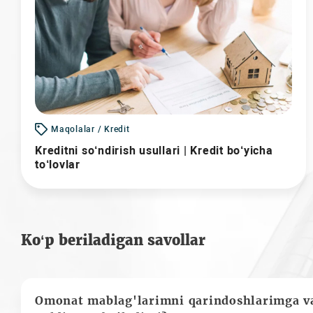
Maqolalar / Kredit
Kreditni so‘ndirish usullari | Kredit bo‘yicha
to‘lovlar
Ko‘p beriladigan savollar
Omonat mablag'larimni qarindoshlarimga va