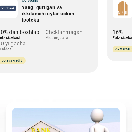
Octobank
Yangi qurilgan va
ikkilamchi uylar uchun
ipoteka
20% dan boshlab
Cheklanmagan
16%
oiz stavkasi
Miqdorgacha
Foiz stavka
10 yilgacha
uddati
Avtokredit
Ipoteka krediti