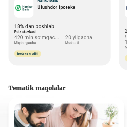
Hamkorbank
Ulushdor ipoteka
18% dan boshlab
Foiz stavkasi
420 mln so‘mgac...
20 yilgacha
F
Miqdorgacha
Muddati
M
Ipoteka krediti
Tematik maqolalar