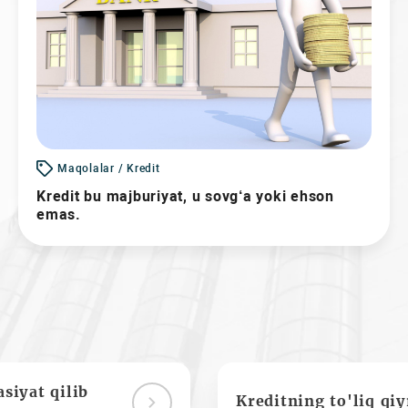
Maqolalar / Kredit
Kredit bu majburiyat, u sovg‘a yoki ehson
emas.
siyat qilib
Kreditning to'liq qi