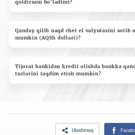
qoldirsam bo'ladimi?
Qanday qilib naqd chet el valyutasini sotib 
mumkin (AQSh dollari)?
Tijorat bankidan kredit olishda bankka qan
turlarini taqdim etish mumkin?
Ulashmoq
Faceb