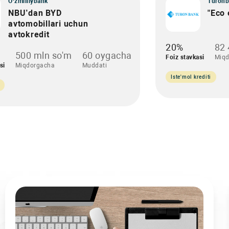
O‘zmilliybank
Turonb
NBU’dan BYD
"Eco 
avtomobillari uchun
avtokredit
20%
82 
500 mln so'm
60 oygacha
Foiz stavkasi
Miqd
si
Miqdorgacha
Muddati
Iste'mol krediti