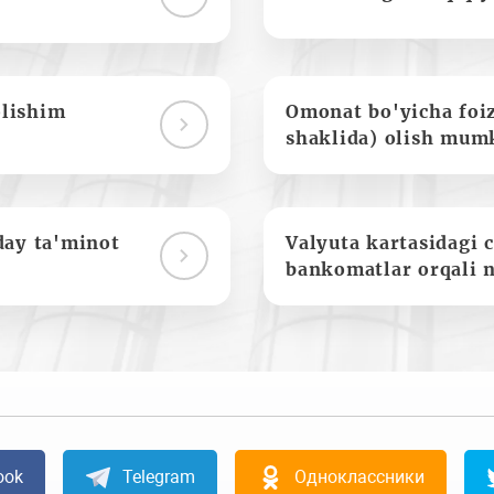
olishim
Omonat bo'yicha foi
shaklida) olish mum
day ta'minot
Valyuta kartasidagi c
bankomatlar orqali 
ook
Telegram
Одноклассники