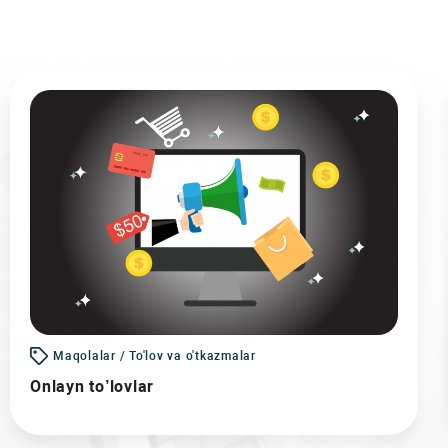
Maqolalar / To'lov va o'tkazmalar
Onlayn to’lovlar