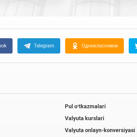
ook
Telegram
Одноклассники
Pul o‘tkazmalari
Valyuta kurslari
Valyuta onlayn-konversiyasi