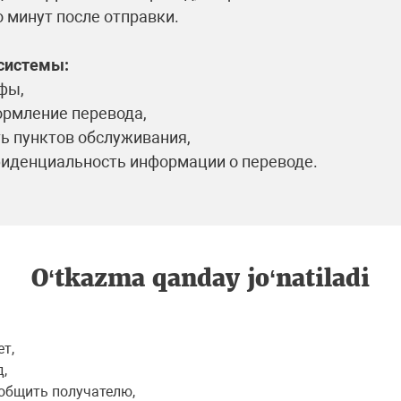
о минут после отправки.
системы:
фы,
ормление перевода,
ь пунктов обслуживания,
иденциальность информации о переводе.
O‘tkazma qanday jo‘natiladi
ет,
д,
ообщить получателю,