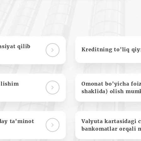
siyat qilib
Kreditning to'liq qi
olishim
Omonat bo'yicha foi
shaklida) olish mum
day ta'minot
Valyuta kartasidagi c
bankomatlar orqali 