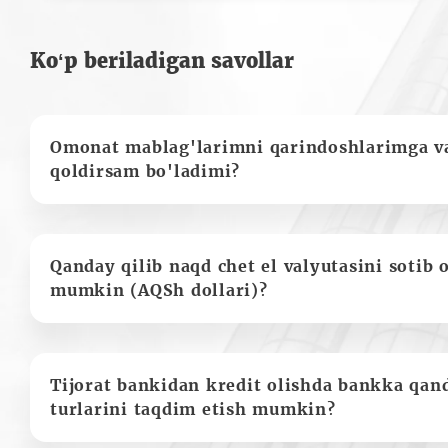
Ko‘p beriladigan savollar
Omonat mablag'larimni qarindoshlarimga va
qoldirsam bo'ladimi?
Qanday qilib naqd chet el valyutasini sotib 
mumkin (AQSh dollari)?
Tijorat bankidan kredit olishda bankka qan
turlarini taqdim etish mumkin?