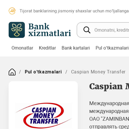
Tijorat banklarining jismoniy shaxslar uchun mo‘ljallanga
Omonatlar
Kreditlar
Bank kartalari
Pul o‘tkazmalari
Pul o‘tkazmalari
Caspian Money Transfer
Caspian 
Международная с
международная 
ОАО "ZAMINBANK
отправлять сред