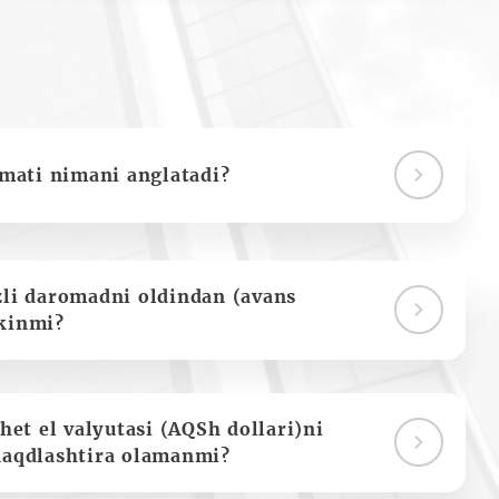
ymati nimani anglatadi?
zli daromadni oldindan (avans
kinmi?
het el valyutasi (AQSh dollari)ni
naqdlashtira olamanmi?