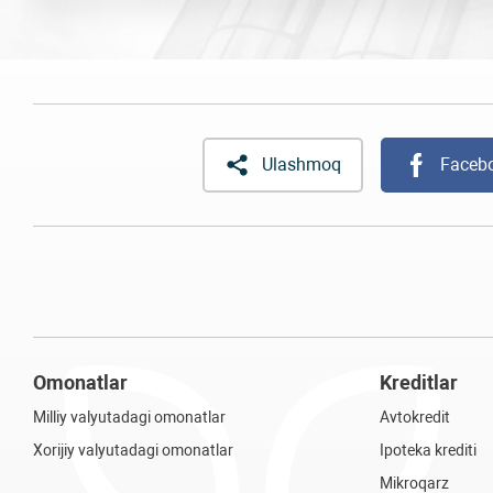
Ulashmoq
Faceb
Omonatlar
Kreditlar
Milliy valyutadagi omonatlar
Avtokredit
Xorijiy valyutadagi omonatlar
Ipoteka krediti
Mikroqarz