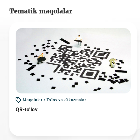
Tematik maqolalar
Maqolalar / To'lov va o'tkazmalar
QR-to'lov