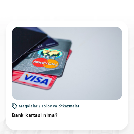
Maqolalar / To'lov va o'tkazmalar
Bank kartasi nima?