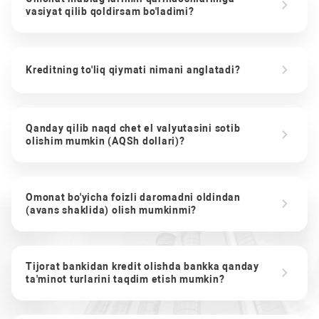
vasiyat qilib qoldirsam bo'ladimi?
Kreditning to'liq qiymati nimani anglatadi?
Qanday qilib naqd chet el valyutasini sotib
olishim mumkin (AQSh dollari)?
Omonat bo'yicha foizli daromadni oldindan
(avans shaklida) olish mumkinmi?
Tijorat bankidan kredit olishda bankka qanday
ta'minot turlarini taqdim etish mumkin?