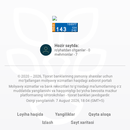
Hozir saytda:
ro'yhatdan o'tganlar - 0
mehmonlar - 7
© 2020 – 2026, Tijorat banklarining jismoniy shaxslar uchun
mo‘ljallangan moliyaviy xizmatlari haqidagi axborot portali
Moliyaviy xizmatlar va bank rekvizitlari to‘g‘risidagi ma'lumotlarning o‘z
muddatida yangilanishi va haqqoniyligi bo‘yicha bevosita mazkur
platformaning ishtirokchilari - tijorat banklari javobgardir.
Oxirgi yangilanish: 7 August 2026, 18:04 (GMT+5)
Loyiha haqida
Yangiliklar
Qayta aloqa
Izlash
Sayt xaritasi