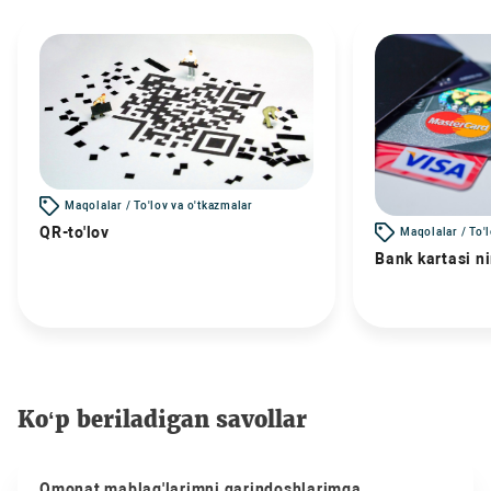
Maqolalar / To'lov va o'tkazmalar
QR-to'lov
Maqolalar / To'
Bank kartasi n
Ko‘p beriladigan savollar
Omonat mablag'larimni qarindoshlarimga