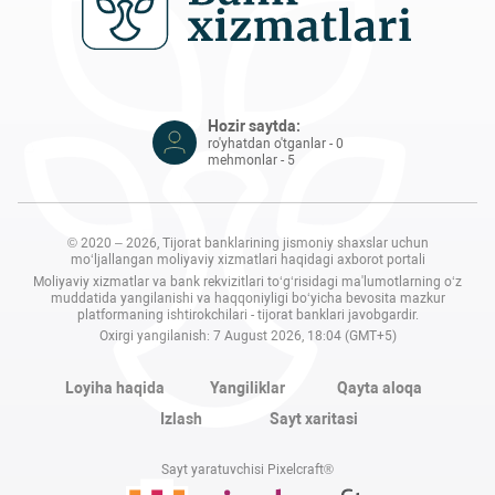
Hozir saytda:
ro'yhatdan o'tganlar - 0
mehmonlar - 5
© 2020 – 2026, Tijorat banklarining jismoniy shaxslar uchun
mo‘ljallangan moliyaviy xizmatlari haqidagi axborot portali
Moliyaviy xizmatlar va bank rekvizitlari to‘g‘risidagi ma'lumotlarning o‘z
muddatida yangilanishi va haqqoniyligi bo‘yicha bevosita mazkur
platformaning ishtirokchilari - tijorat banklari javobgardir.
Oxirgi yangilanish: 7 August 2026, 18:04 (GMT+5)
Loyiha haqida
Yangiliklar
Qayta aloqa
Izlash
Sayt xaritasi
Sayt yaratuvchisi Pixelcraft®