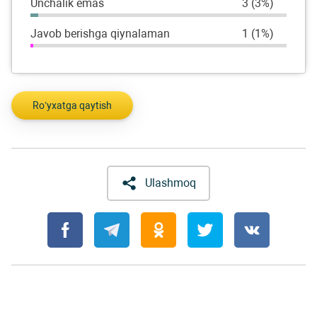
Unchalik emas
3 (3%)
Javob berishga qiynalaman
1 (1%)
Ro’yxatga qaytish
Ulashmoq