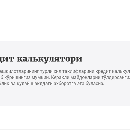
дит калькулятори
ташкилотларининг турли хил таклифларини кредит кальку
б кўришингиз мумкин. Керакли майдонларни тўлдирсангиз
ўлиқ ва қулай шаклдаги ахборотга эга бўласиз.