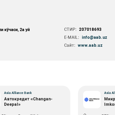
СТИР:
207018693
и кўчаси, 2а уй
E-MAIL:
info@aab.uz
Сайт:
www.aab.uz
Asia Alliance Bank
Asia Al
Автокредит «Changan-
Микр
Deepal»
Imko