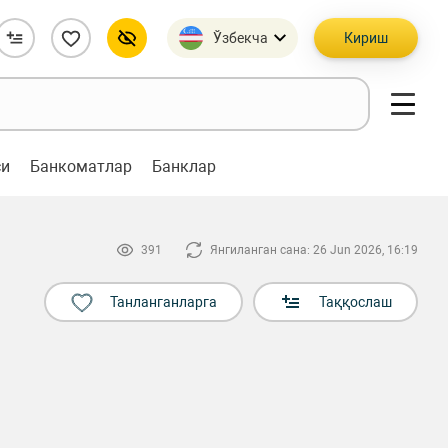
Ўзбекча
Кириш
си
Банкоматлар
Банклар
391
Янгиланган сана: 26 Jun 2026, 16:19
Танланганларга
Таққослаш