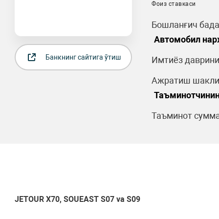
Фоиз ставкаси
Бошланғич бада
Автомобил нар
Банкнинг сайтига ўтиш
Имтиёз даврини
Ажратиш шакли
Таъминотчинин
Таъминот сумма
JETOUR X70,
SOUEAST S07 va S09