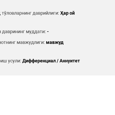
 тўловларнинг даврийлиги:
Ҳар ой
 даврининг муддати:
-
отнинг мавжудлиги:
мавжуд
иш усули:
Дифференциал / Аннуитет