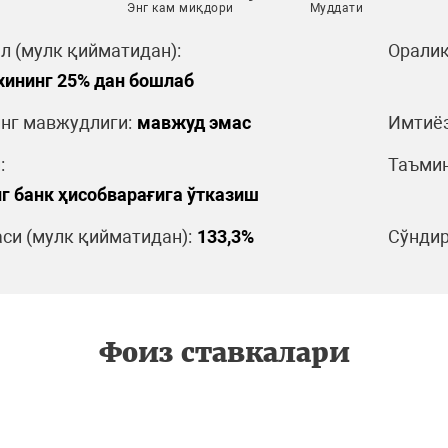
Энг кам миқдори
Муддати
л (мулк қийматидан):
Оралиқ
хининг 25% дан бошлаб
нг мавжудлиги:
мавжуд эмас
Имтиёз
:
Таъмин
г банк ҳисобварағига ўтказиш
си (мулк қийматидан):
133,3%
Сўндир
Фоиз ставкалари