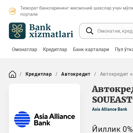
Тижорат банкларининг жисмоний шахслар учун мўл
портали
Омонатлар
Кредитлар
Банк карталари
Пул ўт
Кредитлар
Автокредит
Автокредит 
Автокре
SOUEAST
Asia Alliance Bank
Йиллик 0% 