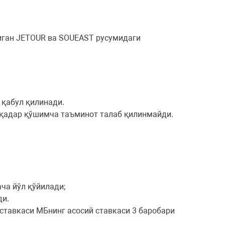
ган JETOUR ва SOUEAST русумидаги
а қабул қилинади.
 қадар қўшимча таъминот талаб қилинмайди.
ача йўл қўйилади;
ди.
 ставкаси МБнинг асосий ставкаси 3 баробари