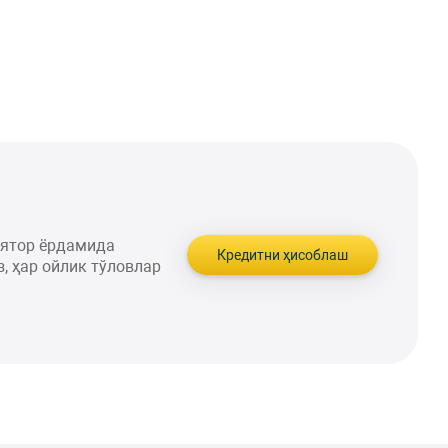
лятор ёрдамида
Кредитни ҳисоблаш
, ҳар ойлик тўловлар