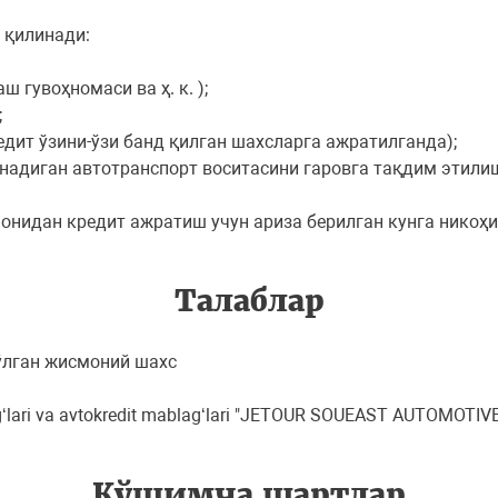
 қилинади:
 гувоҳномаси ва ҳ. к. );
;
редит ўзини-ўзи банд қилган шахсларга ажратилганда);
инадиган автотранспорт воситасини гаровга тақдим этили
онидан кредит ажратиш учун ариза берилган кунга никоҳ
Талаблар
тўлган жисмоний шахс
ablag‘lari va avtokredit mablag‘lari "JETOUR SOUEAST AUTOMOT
Қўшимча шартлар