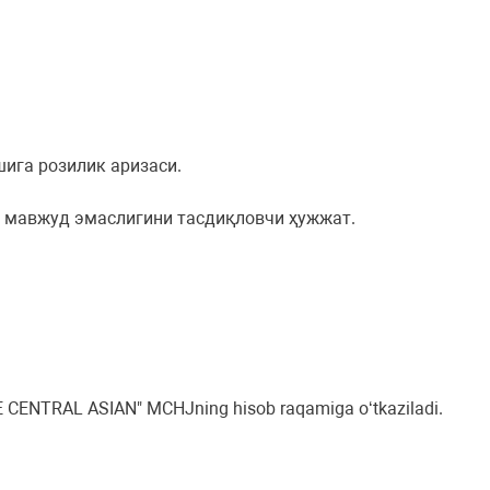
шига розилик аризаси.
и мавжуд эмаслигини тасдиқловчи ҳужжат.
IVE CENTRAL ASIAN" MCHJning hisob raqamiga o‘tkaziladi.