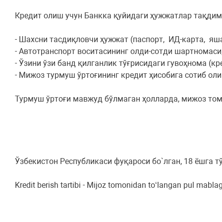
Кредит олиш учун Банкка қуйидаги ҳужжатлар тақдим
- Шахсни тасдиқловчи ҳужжат (паспорт, ИД-карта, яшаш
- Автотранспорт воситасининг олди-сотди шартномаси
- Ўзини ўзи банд қилганлик тўғрисидаги гувоҳнома (к
- Мижоз турмуш ўртоғининг кредит ҳисобига сотиб ол
Турмуш ўртоғи мавжуд бўлмаган ҳолларда, мижоз том
Ўзбекистон Республикаси фуқароси бо`лган, 18 ёшга 
Kredit berish tartibi - Mijoz tomonidan to‘langan pul m