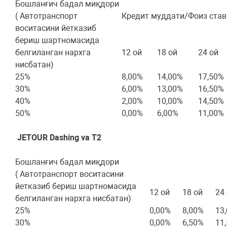
Бошланғич бадал миқдори
( Автотранспорт
Кредит муддати/Фоиз став
воситасини йетказиб
бериш шартномасида
белгиланган нархга
12 ой
18 ой
24 ой
нисбатан)
25%
8,00%
14,00%
17,50%
30%
6,00%
13,00%
16,50%
40%
2,00%
10,00%
14,50%
50%
0,00%
6,00%
11,00%
JETOUR Dashing va T2
Бошланғич бадал миқдори
Кредит муддати/Фо
( Автотранспорт воситасини
йетказиб бериш шартномасида
12 ой
18 ой
24
белгиланган нархга нисбатан)
25%
0,00%
8,00%
13
30%
0,00%
6,50%
11