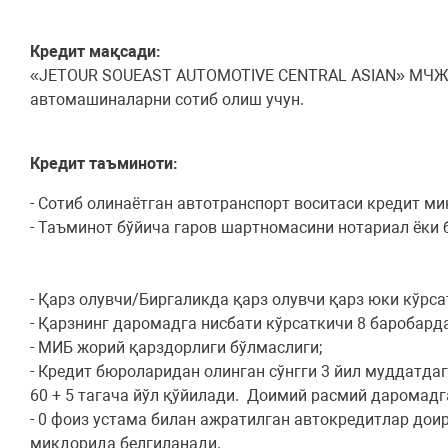
Кредит мақсади:
«JETOUR SOUEAST AUTOMOTIVE CENTRAL ASIAN» МЧЖ Қ
автомашиналарни сотиб олиш учун.
Кредит таъминоти:
- Сотиб олинаётган автотранспорт воситаси кредит м
- Таъминот бўйича гаров шартномасини нотариал ёк
- Қарз олувчи/Биргаликда қарз олувчи қарз юки кўрс
- Қарзнинг даромадга нисбати кўрсаткичи 8 баробар
- МИБ жорий қарздорлиги бўлмаслиги;
- Кредит бюроларидан олинган сўнгги 3 йил муддатда
60 + 5 тагача йўл қўйилади. Доимий расмий даромадг
- 0 фоиз устама билан ажратилган автокредитлар дои
миқдорида белгиланади.