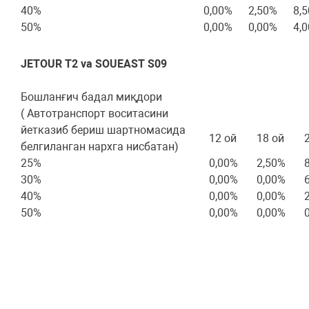
40%
0,00%
2,50%
8,
50%
0,00%
0,00%
4,
JETOUR T2 va SOUEAST S09
Бошланғич бадал миқдори
Кредит муддати/Ф
( Автотранспорт воситасини
йетказиб бериш шартномасида
12 ой
18 ой
белгиланган нархга нисбатан)
25%
0,00%
2,50%
30%
0,00%
0,00%
40%
0,00%
0,00%
50%
0,00%
0,00%