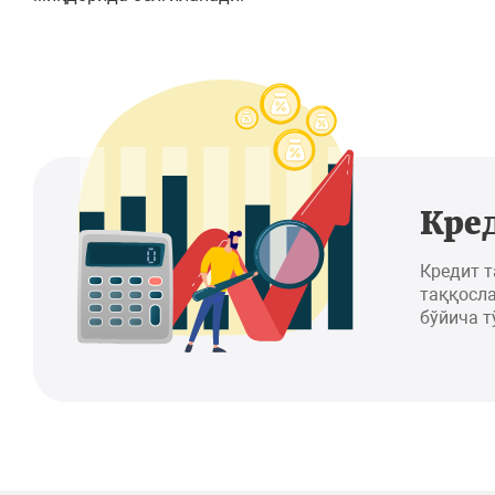
Кре
Кредит 
таққосла
бўйича т