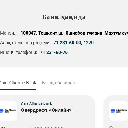
Банк ҳақида
Манзил:
100047, Тошкент ш., Яшнобод тумани, Махтумқул
Алоқа телефон рақами:
71 231-60-00
,
1270
Ишонч телефони:
71 231-60-76
Asia Alliance Bank
Бошқа банклар
Asia Alliance Bank
Овердрафт «Онлайн»