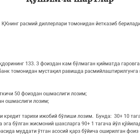
Книнг расмий диллерлари томонидан йетказиб берилади
иқдорининг 133. 3 фоиздан кам бўлмаган қийматда гаровг
и банк томонидан мустақил равишда расмийлаштирилгунга
аткичи 50 фоиздан ошмаслиги лозим;
дан ошмаслиги лозим;
ги кредит тарихи ижобий бўлиши лозим. Бунда: 30+ 10 таг
а эга бўлган жисмоний шахсларга 90+ 1 тагача йўл қўйила
расида муддати ўтган асосий қарз бўйича оширилган фоиз