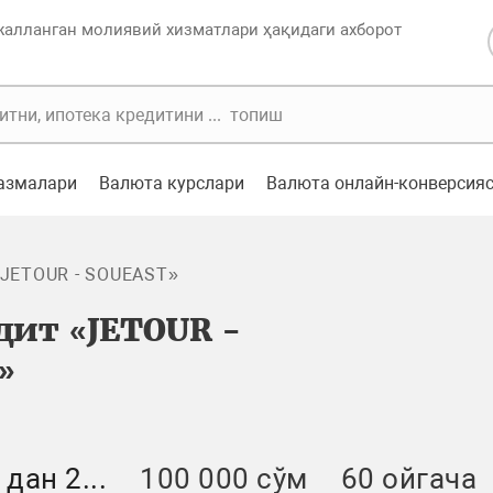
жалланган молиявий хизматлари ҳақидаги ахборот
казмалари
Валюта курслари
Валюта онлайн-конверсия
«JETOUR - SOUEAST»
дит «JETOUR -
»
дан 2...
100 000 сўм
60 ойгача